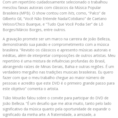
Com um repertório cuidadosamente selecionado o trabalhou
mesclou faixas autorais com clássicos da Música Popular
Brasileira (MPB). O show contou com
hits,
como, “Palco” de
Gilberto Gil, “Você Não Entende Nada/Cotidiano” de Caetano
Veloso/Chico Buarque, e “Tudo Que Você Podia Ser” de Lô
Borges/Márcio Borges, entre outros.
A gravação promete ser um marco na carreira de João Belleza,
demonstrando sua paixão e comprometimento com a música
brasileira. “Revisito os clássicos e apresento músicas autorais e
inéditas, além de interpretar composições de outros artistas. Meu
repertório é uma mistura de influências profundas do Brasil,
abrangendo raízes de Minas Gerais, Bahia e outras regiões. É um
verdadeiro mergulho nas tradições musicais brasileiras. Eu quero
fazer com que o meu trabalho chegue ao maior número de
pessoas e acredito que este DVD é o primeiro grande passo para
este objetivo” comenta o artista.
Túlio Mourão falou sobre o convite para participar do DVD de
João Belleza. “É um desafio que me atrai muito, tanto pelo lado
significativo da música quanto pela oportunidade de expandir o
significado da minha arte. A fraternidade, a amizade, a