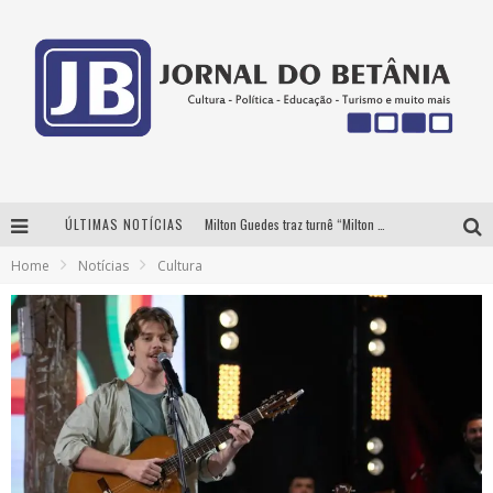
ÚLTIMAS NOTÍCIAS
Milton Guedes traz turnê “Milton Canta Lulu” a Belo Horizonte
Home
Notícias
Cultura
BH recebe nesta quinta-feira lançamento do jogo “Coleta Seletiva” com roda de conversa entre agentes da sustentabilidade
Circuito Minas Musical chega a Sabará com show gratuito de Thiago Delegado, Nath Rodrigues e Tulio Araujo
Yan traz a turnê nacional do PagodYANdo para Belo Horizonte