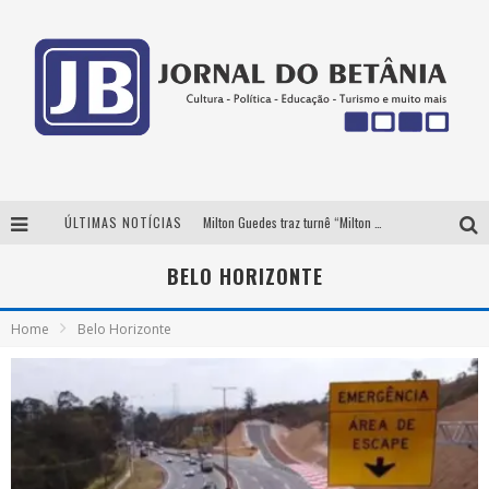
ÚLTIMAS NOTÍCIAS
Milton Guedes traz turnê “Milton Canta Lulu” a Belo Horizonte
BH recebe nesta quinta-feira lançamento do jogo “Coleta Seletiva” com roda de conversa entre agentes da sustentabilidade
BELO HORIZONTE
Circuito Minas Musical chega a Sabará com show gratuito de Thiago Delegado, Nath Rodrigues e Tulio Araujo
Home
Belo Horizonte
Yan traz a turnê nacional do PagodYANdo para Belo Horizonte