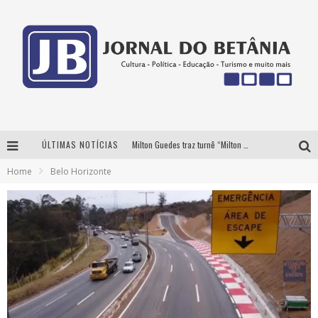
ÚLTIMAS NOTÍCIAS
Milton Guedes traz turnê “Milton Canta Lulu” a Belo Horizonte
Home
Belo Horizonte
BH recebe nesta quinta-feira lançamento do jogo “Coleta Seletiva” com roda de conversa entre agentes da sustentabilidade
Circuito Minas Musical chega a Sabará com show gratuito de Thiago Delegado, Nath Rodrigues e Tulio Araujo
Yan traz a turnê nacional do PagodYANdo para Belo Horizonte