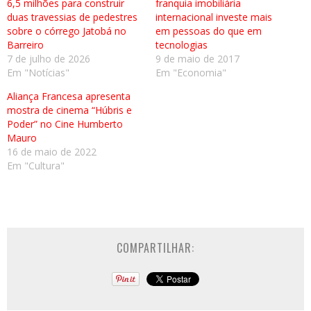
6,5 milhões para construir
franquia imobiliária
duas travessias de pedestres
internacional investe mais
sobre o córrego Jatobá no
em pessoas do que em
Barreiro
tecnologias
7 de julho de 2026
9 de maio de 2017
Em "Notícias"
Em "Economia"
Aliança Francesa apresenta
mostra de cinema “Húbris e
Poder” no Cine Humberto
Mauro
16 de maio de 2022
Em "Cultura"
COMPARTILHAR: