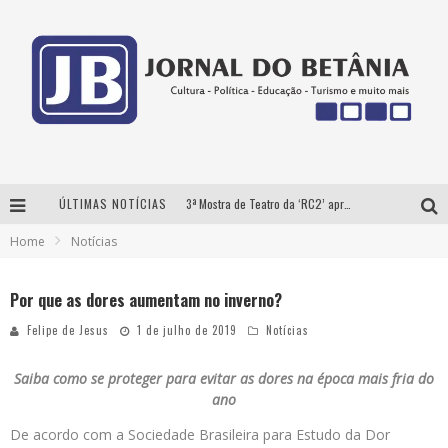
ÚLTIMAS NOTÍCIAS
3ª Mostra de Teatro da ‘RC2’ apresenta ‘seis espetáculos’ imperdíveis para o público ‘infantil e adulto’ assistir no conforto de casa pelo canal do Youtube
Home
Notícias
Futuras mamães montam enxoval online
Como Transformar o seu negócio em momentos de crise?
Por que as dores aumentam no inverno?
‘AS NOITES MAL DORMIDAS DE CAIO JOCHEM’ é a nova obra do escritor mineiro Raphael Juliano
Felipe de Jesus
1 de julho de 2019
Notícias
Saiba como se proteger para evitar as dores na época mais fria do
ano
De acordo com a Sociedade Brasileira para Estudo da Dor