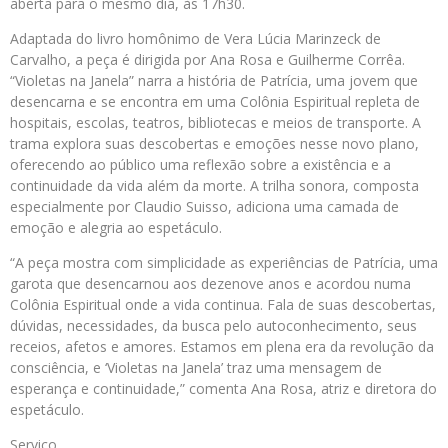
aberta para o mesmo dia, às 17h30.
Adaptada do livro homônimo de Vera Lúcia Marinzeck de
Carvalho, a peça é dirigida por Ana Rosa e Guilherme Corrêa.
“Violetas na Janela” narra a história de Patrícia, uma jovem que
desencarna e se encontra em uma Colônia Espiritual repleta de
hospitais, escolas, teatros, bibliotecas e meios de transporte. A
trama explora suas descobertas e emoções nesse novo plano,
oferecendo ao público uma reflexão sobre a existência e a
continuidade da vida além da morte. A trilha sonora, composta
especialmente por Claudio Suisso, adiciona uma camada de
emoção e alegria ao espetáculo.
“A peça mostra com simplicidade as experiências de Patrícia, uma
garota que desencarnou aos dezenove anos e acordou numa
Colônia Espiritual onde a vida continua. Fala de suas descobertas,
dúvidas, necessidades, da busca pelo autoconhecimento, seus
receios, afetos e amores. Estamos em plena era da revolução da
consciência, e ‘Violetas na Janela’ traz uma mensagem de
esperança e continuidade,” comenta Ana Rosa, atriz e diretora do
espetáculo.
Serviço