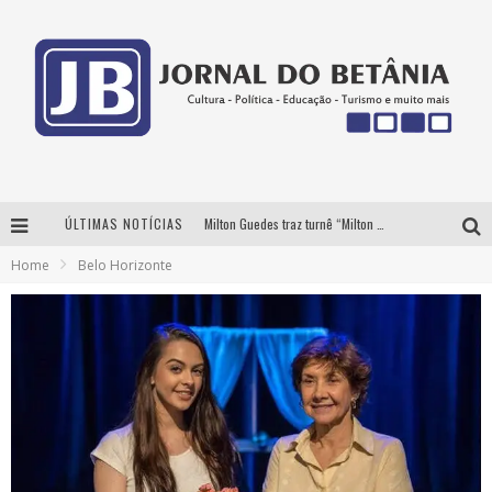
ÚLTIMAS NOTÍCIAS
Milton Guedes traz turnê “Milton Canta Lulu” a Belo Horizonte
Home
Belo Horizonte
BH recebe nesta quinta-feira lançamento do jogo “Coleta Seletiva” com roda de conversa entre agentes da sustentabilidade
Circuito Minas Musical chega a Sabará com show gratuito de Thiago Delegado, Nath Rodrigues e Tulio Araujo
Yan traz a turnê nacional do PagodYANdo para Belo Horizonte