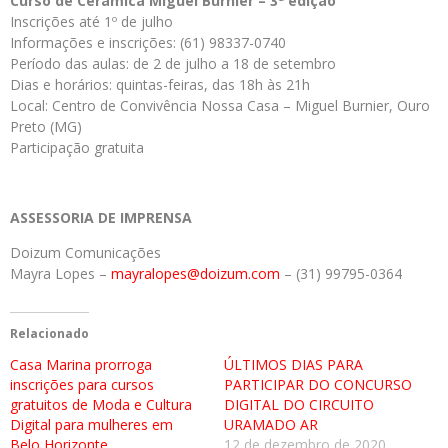
Curso de Cerâmica Miguel Burnier – 3ª edição
Inscrições até 1º de julho
Informações e inscrições: (61) 98337-0740
Período das aulas: de 2 de julho a 18 de setembro
Dias e horários: quintas-feiras, das 18h às 21h
Local: Centro de Convivência Nossa Casa – Miguel Burnier, Ouro
Preto (MG)
Participação gratuita
ASSESSORIA DE IMPRENSA
Doizum Comunicações
Mayra Lopes –
mayralopes@doizum.com
– (31) 99795-0364
Relacionado
Casa Marina prorroga
ÚLTIMOS DIAS PARA
inscrições para cursos
PARTICIPAR DO CONCURSO
gratuitos de Moda e Cultura
DIGITAL DO CIRCUITO
Digital para mulheres em
URAMADO AR
Belo Horizonte
12 de dezembro de 2020