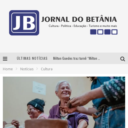
ÚLTIMAS NOTÍCIAS
Milton Guedes traz turnê “Milton Canta Lulu” a Belo Horizonte
Home
Notícias
Cultura
BH recebe nesta quinta-feira lançamento do jogo “Coleta Seletiva” com roda de conversa entre agentes da sustentabilidade
Circuito Minas Musical chega a Sabará com show gratuito de Thiago Delegado, Nath Rodrigues e Tulio Araujo
Yan traz a turnê nacional do PagodYANdo para Belo Horizonte