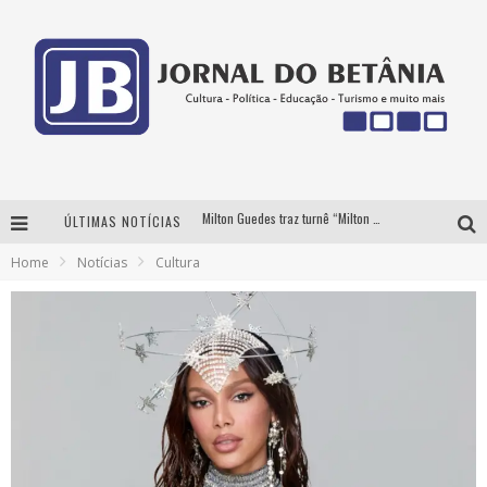
Milton Guedes traz turnê “Milton Canta Lulu” a Belo Horizonte
ÚLTIMAS NOTÍCIAS
BH recebe nesta quinta-feira lançamento do jogo “Coleta Seletiva” com roda de conversa entre agentes da sustentabilidade
Home
Notícias
Cultura
Circuito Minas Musical chega a Sabará com show gratuito de Thiago Delegado, Nath Rodrigues e Tulio Araujo
Yan traz a turnê nacional do PagodYANdo para Belo Horizonte