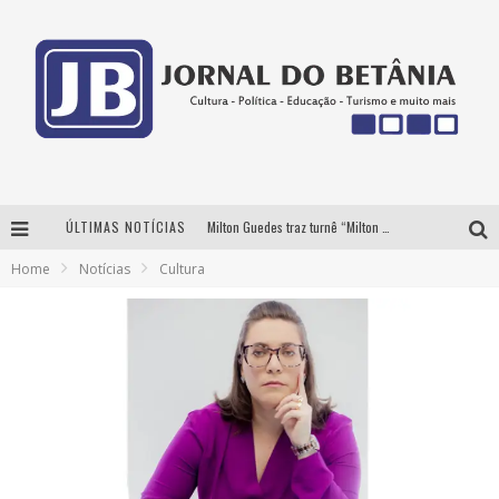
ÚLTIMAS NOTÍCIAS
Milton Guedes traz turnê “Milton Canta Lulu” a Belo Horizonte
Home
Notícias
Cultura
BH recebe nesta quinta-feira lançamento do jogo “Coleta Seletiva” com roda de conversa entre agentes da sustentabilidade
Circuito Minas Musical chega a Sabará com show gratuito de Thiago Delegado, Nath Rodrigues e Tulio Araujo
Yan traz a turnê nacional do PagodYANdo para Belo Horizonte