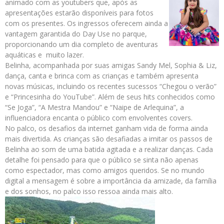
animado com as youtubers que, após as
apresentações estarão disponíveis para fotos
com os presentes. Os ingressos oferecem ainda a
vantagem garantida do Day Use no parque,
proporcionando um dia completo de aventuras
aquáticas e muito lazer.
Belinha, acompanhada por suas amigas Sandy Mel, Sophia & Liz,
dança, canta e brinca com as crianças e também apresenta
novas músicas, incluindo os recentes sucessos “Chegou o verão”
e “Princesinha do YouTube”. Além de seus hits conhecidos como
“Se Joga”, “A Mestra Mandou” e “Naipe de Arlequina”, a
influenciadora encanta o público com envolventes covers.
No palco, os desafios da internet ganham vida de forma ainda
mais divertida. As crianças são desafiadas a imitar os passos de
Belinha ao som de uma batida agitada e a realizar danças. Cada
detalhe foi pensado para que o público se sinta não apenas
como espectador, mas como amigos queridos. Se no mundo
digital a mensagem é sobre a importância da amizade, da família
e dos sonhos, no palco isso ressoa ainda mais alto.