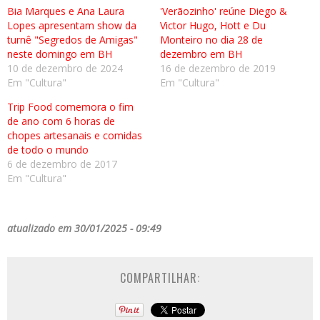
Bia Marques e Ana Laura
'Verãozinho' reúne Diego &
Lopes apresentam show da
Victor Hugo, Hott e Du
turnê "Segredos de Amigas"
Monteiro no dia 28 de
neste domingo em BH
dezembro em BH
10 de dezembro de 2024
16 de dezembro de 2019
Em "Cultura"
Em "Cultura"
Trip Food comemora o fim
de ano com 6 horas de
chopes artesanais e comidas
de todo o mundo
6 de dezembro de 2017
Em "Cultura"
atualizado em 30/01/2025 - 09:49
COMPARTILHAR: