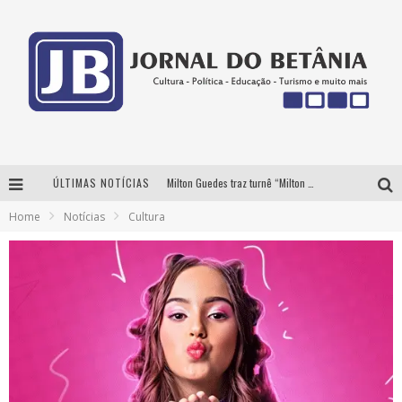
ÚLTIMAS NOTÍCIAS
Milton Guedes traz turnê “Milton Canta Lulu” a Belo Horizonte
Home
Notícias
Cultura
BH recebe nesta quinta-feira lançamento do jogo “Coleta Seletiva” com roda de conversa entre agentes da sustentabilidade
Circuito Minas Musical chega a Sabará com show gratuito de Thiago Delegado, Nath Rodrigues e Tulio Araujo
Yan traz a turnê nacional do PagodYANdo para Belo Horizonte