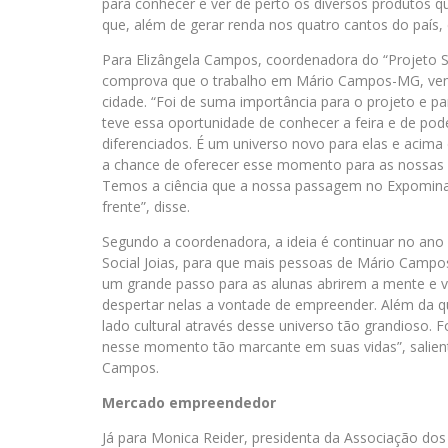
para conhecer e ver de perto os diversos produtos qu
que, além de gerar renda nos quatro cantos do país,
Para Elizângela Campos, coordenadora do “Projeto Soc
comprova que o trabalho em Mário Campos-MG, vem 
cidade. “Foi de suma importância para o projeto e pa
teve essa oportunidade de conhecer a feira e de pode
diferenciados. É um universo novo para elas e acima
a chance de oferecer esse momento para as nossas al
Temos a ciência que a nossa passagem no Expominas, 
frente”, disse.
Segundo a coordenadora, a ideia é continuar no ano
Social Joias, para que mais pessoas de Mário Campos-
um grande passo para as alunas abrirem a mente e ve
despertar nelas a vontade de empreender. Além da
lado cultural através desse universo tão grandioso. F
nesse momento tão marcante em suas vidas”, saliento
Campos.
Mercado empreendedor
Já para Monica Reider, presidenta da Associação do