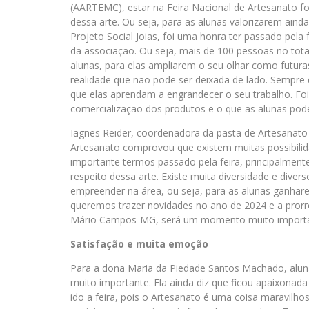
(AARTEMC), estar na Feira Nacional de Artesanato f
dessa arte. Ou seja, para as alunas valorizarem ai
Projeto Social Joias, foi uma honra ter passado pela
da associação. Ou seja, mais de 100 pessoas no total
alunas, para elas ampliarem o seu olhar como futura
realidade que não pode ser deixada de lado. Sempre
que elas aprendam a engrandecer o seu trabalho. Fo
comercialização dos produtos e o que as alunas pod
Iagnes Reider, coordenadora da pasta de Artesanato d
Artesanato comprovou que existem muitas possibilida
importante termos passado pela feira, principalmen
respeito dessa arte. Existe muita diversidade e div
empreender na área, ou seja, para as alunas ganhar
queremos trazer novidades no ano de 2024 e a prorr
Mário Campos-MG, será um momento muito important
Satisfação e muita emoção
Para a dona Maria da Piedade Santos Machado, aluna 
muito importante. Ela ainda diz que ficou apaixonad
ido a feira, pois o Artesanato é uma coisa maravilho