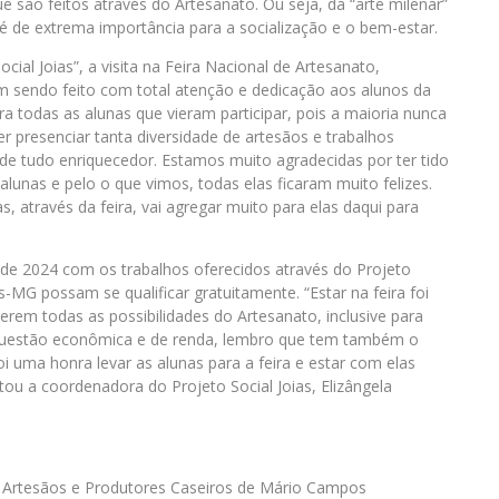
e são feitos através do Artesanato. Ou seja, da “arte milenar”
 é de extrema importância para a socialização e o bem-estar.
ial Joias”, a visita na Feira Nacional de Artesanato,
sendo feito com total atenção e dedicação aos alunos da
ra todas as alunas que vieram participar, pois a maioria nunca
r presenciar tanta diversidade de artesãos e trabalhos
 de tudo enriquecedor. Estamos muito agradecidas por ter tido
unas e pelo o que vimos, todas elas ficaram muito felizes.
através da feira, vai agregar muito para elas daqui para
 de 2024 com os trabalhos oferecidos através do Projeto
MG possam se qualificar gratuitamente. “Estar na feira foi
rem todas as possibilidades do Artesanato, inclusive para
 questão econômica e de renda, lembro que tem também o
oi uma honra levar as alunas para a feira e estar com elas
u a coordenadora do Projeto Social Joias, Elizângela
s Artesãos e Produtores Caseiros de Mário Campos