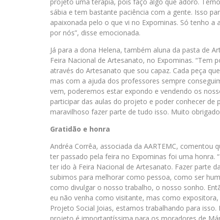
projeto uma terapia, pois faço algo que adoro. Temos
sábia e tem bastante paciência com a gente. Isso par
apaixonada pelo o que vi no Expominas. Só tenho a ag
por nós”, disse emocionada.
Já para a dona Helena, também aluna da pasta de Arte
Feira Nacional de Artesanato, no Expominas. “Tem p
através do Artesanato que sou capaz. Cada peça que 
mas com a ajuda dos professores sempre conseguimo
vem, poderemos estar expondo e vendendo os noss
participar das aulas do projeto e poder conhecer de 
maravilhoso fazer parte de tudo isso. Muito obrigado
Gratidão e honra
Andréa Corrêa, associada da AARTEMC, comentou que
ter passado pela feira no Expominas foi uma honra.
ter ido à Feira Nacional de Artesanato. Fazer parte 
subimos para melhorar como pessoa, como ser human
como divulgar o nosso trabalho, o nosso sonho. Ent
eu não venha como visitante, mas como expositora, 
Projeto Social Joias, estamos trabalhando para isso.
projeto é importantíssima para os moradores de Már