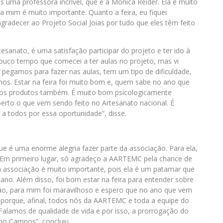
 uma professora incrível, que é a Monica Reider. Ela é muito
a mim é muito importante. Quanto a feira, eu fiquei
radecer ao Projeto Social Joias por tudo que eles têm feito
sanato, é uma satisfação participar do projeto e ter ido à
ouco tempo que comecei a ter aulas no projeto, mas vi
pegamos para fazer nas aulas, tem um tipo de dificuldade,
s. Estar na feira foi muito bom e, quem sabe no ano que
os produtos também. É muito bom psicologicamente
perto o que vem sendo feito no Artesanato nacional. É
 a todos por essa oportunidade”, disse.
 é uma enorme alegria fazer parte da associação. Para ela,
 “Em primeiro lugar, só agradeço a AARTEMC pela chance de
da associação é muito importante, pois ela é um patamar que
o. Além disso, foi bom estar na feira para entender sobre
ão, para mim foi maravilhoso e espero que no ano que vem
porque, afinal, todos nós da AARTEMC e toda a equipe do
 Falamos de qualidade de vida e por isso, a prorrogação do
io Campos”, concluiu.