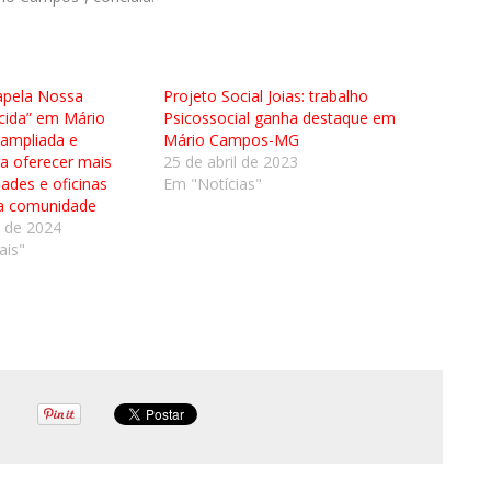
apela Nossa
Projeto Social Joias: trabalho
cida” em Mário
Psicossocial ganha destaque em
ampliada e
Mário Campos-MG
ra oferecer mais
25 de abril de 2023
dades e oficinas
Em "Notícias"
 a comunidade
o de 2024
ais"