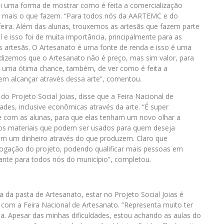
oi uma forma de mostrar como é feita a comercialização
nda mais o que fazem. “Para todos nós da AARTEMC e do
 feira. Além das alunas, trouxemos as artesãs que fazem parte
 e isso foi de muita importância, principalmente para as
s artesãs. O Artesanato é uma fonte de renda e isso é uma
 dizemos que o Artesanato não é preço, mas sim valor, para
i uma ótima chance, também, de ver como é feita a
em alcançar através dessa arte”, comentou.
o Projeto Social Joias, disse que a Feira Nacional de
des, inclusive econômicas através da arte. “É super
te com as alunas, para que elas tenham um novo olhar a
ersos materiais que podem ser usados para quem deseja
em um dinheiro através do que produzem. Claro que
ogação do projeto, podendo qualificar mais pessoas em
e para todos nós do município”, completou.
da pasta de Artesanato, estar no Projeto Social Joias é
a com a Feira Nacional de Artesanato. “Representa muito ter
sa. Apesar das minhas dificuldades, estou achando as aulas do