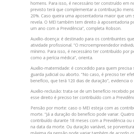
homens. Para isso, é necessário ter construído em 
previsto terá que complementar a contribuição mensa
20%. Caso queira uma aposentadoria maior que um s
revela. O MEI também tem direito à aposentadoria por
um ano com a Previdência”, completa Robson.
Auxílio-doença: é destinado para os contribuintes q
atividade profissional. “O microempreendedor individ
mínimo. Para isso, é necessário ter contribuído po
como a perícia médica”, orienta.
Auxílio-maternidade: é concedido para quem precisa 
guarda judicial ou aborto. “No caso, é preciso ter e
benefício, que terá 120 dias de duração”, evidencia o 
Auxílio-reclusão: trata-se de um benefício recebido p
esse direito é preciso ter contribuído com a Previdên
Pensão por morte: caso o MEI esteja com as contribu
morte. “Já a duração do benefício pode variar. Quat
contribuído durante 18 meses com a Previdência ou
na data da morte. Ou duração variável, se porventura
máxima da pensão pode variar também de acordo com 