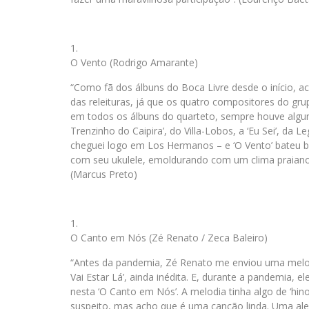
O Vento (Rodrigo Amarante)
“Como fã dos álbuns do Boca Livre desde o início, 
das releituras, já que os quatro compositores do gru
em todos os álbuns do quarteto, sempre houve algum
Trenzinho do Caipira’, do Villa-Lobos, a ‘Eu Sei’, d
cheguei logo em Los Hermanos – e ‘O Vento’ bateu 
com seu ukulele, emoldurando com um clima praiano
(Marcus Preto)
O Canto em Nós (Zé Renato / Zeca Baleiro)
“Antes da pandemia, Zé Renato me enviou uma melodia
Vai Estar Lá’, ainda inédita. E, durante a pandemia,
nesta ‘O Canto em Nós’. A melodia tinha algo de ‘hino
suspeito, mas acho que é uma canção linda. Uma al