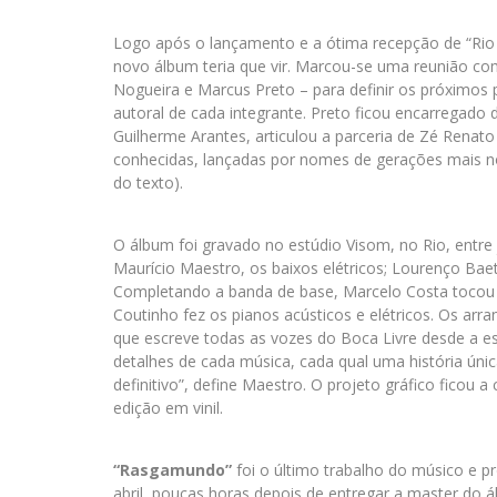
Logo após o lançamento e a ótima recepção de “Rio
novo álbum teria que vir. Marcou-se uma reunião com
Nogueira e Marcus Preto – para definir os próximos
autoral de cada integrante. Preto ficou encarregado 
Guilherme Arantes, articulou a parceria de Zé Renat
conhecidas, lançadas por nomes de gerações mais nov
do texto).
O álbum foi gravado no estúdio Visom, no Rio, entre 
Maurício Maestro, os baixos elétricos; Lourenço Baeta 
Completando a banda de base, Marcelo Costa tocou a
Coutinho fez os pianos acústicos e elétricos. Os arr
que escreve todas as vozes do Boca Livre desde a es
detalhes de cada música, cada qual uma história ú
definitivo”, define Maestro. O projeto gráfico fico
edição em vinil.
“Rasgamundo”
foi o último trabalho do músico e p
abril, poucas horas depois de entregar a master do á