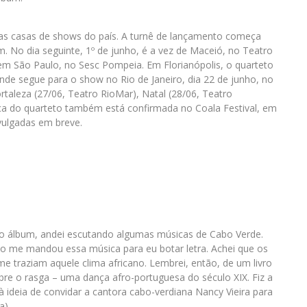
s casas de shows do país. A turnê de lançamento começa
m. No dia seguinte, 1º de junho, é a vez de Maceió, no Teatro
em São Paulo, no Sesc Pompeia. Em Florianópolis, o quarteto
nde segue para o show no Rio de Janeiro, dia 22 de junho, no
taleza (27/06, Teatro RioMar), Natal (28/06, Teatro
nça do quarteto também está confirmada no Coala Festival, em
vulgadas em breve.
 do álbum, andei escutando algumas músicas de Cabo Verde.
 me mandou essa música para eu botar letra. Achei que os
traziam aquele clima africano. Lembrei, então, de um livro
e o rasga – uma dança afro-portuguesa do século XIX. Fiz a
à ideia de convidar a cantora cabo-verdiana Nancy Vieira para
a)