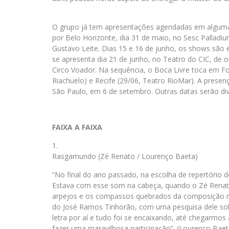
O grupo já tem apresentações agendadas em alguma
por Belo Horizonte, dia 31 de maio, no Sesc Palladiu
Gustavo Leite. Dias 15 e 16 de junho, os shows são 
se apresenta dia 21 de junho, no Teatro do CIC, de o
Circo Voador. Na sequência, o Boca Livre toca em For
Riachuelo) e Recife (29/06, Teatro RioMar). A prese
São Paulo, em 6 de setembro. Outras datas serão di
FAIXA A FAIXA
Rasgamundo (Zé Renato / Lourenço Baeta)
“No final do ano passado, na escolha de repertório
Estava com esse som na cabeça, quando o Zé Renato
arpejos e os compassos quebrados da composição me 
do José Ramos Tinhorão, com uma pesquisa dele sobr
letra por aí e tudo foi se encaixando, até chegarmos 
fazer uma maravilhosa participação”. (Lourenço Baet