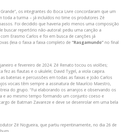
 Grande”, os integrantes do Boca Livre concordaram que um
 toda a turma – já incluídos no time os produtores Zé
 passos. Foi decidido que haveria pelo menos uma composição
de buscar repertório não-autoral: pediu uma canção a
o com Erasmo Carlos e foi em busca de canções já
as (leia o faixa a faixa completo de
“Rasgamundo”
no final
janeiro e fevereiro de 2024. Zé Renato tocou os violões;
fez as flautas e o ukulele; David Tygel, a viola caipira.
s baterias e percussões em todas as faixas e João Carlos
anjos vocais têm sempre a assinatura de Maurício Maestro,
treia do grupo. “Fui elaborando os arranjos e observando os
nica e ao mesmo tempo formando um conjunto coeso e
u a cargo de Batman Zavareze e deve se desenrolar em uma bela
rodutor Zé Nogueira, que partiu repentinamente, no dia 26 de
lbum.