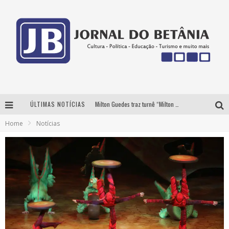
ÚLTIMAS NOTÍCIAS
Milton Guedes traz turnê “Milton Canta Lulu” a Belo Horizonte
Home
Notícias
BH recebe nesta quinta-feira lançamento do jogo “Coleta Seletiva” com roda de conversa entre agentes da sustentabilidade
Circuito Minas Musical chega a Sabará com show gratuito de Thiago Delegado, Nath Rodrigues e Tulio Araujo
Yan traz a turnê nacional do PagodYANdo para Belo Horizonte