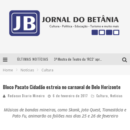
ÚLTIMAS NOTÍCIAS
3ª Mostra de Teatro da ‘RC2’ apresenta ‘seis espetáculos’ imperdíveis para o público ‘infantil e adulto’ assistir no conforto de casa pelo canal do Youtube
Home
Notícias
Cultura
Futuras mamães montam enxoval online
Como Transformar o seu negócio em momentos de crise?
Bloco Pacato Cidadão estreia no carnaval de Belo Horizonte
‘AS NOITES MAL DORMIDAS DE CAIO JOCHEM’ é a nova obra do escritor mineiro Raphael Juliano
Redacao Diario Mineiro
6 de fevereiro de 2017
Cultura
,
Notícias
Músicas de bandas mineiras, como Skank, Jota Quest, Tianastácia e
Pato Fu, animarão os foliões nos dias 25 e 26 de fevereiro