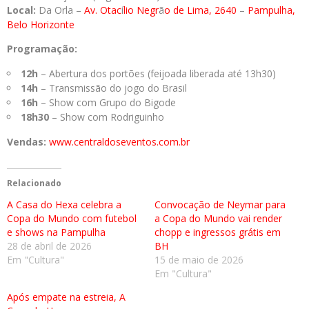
Local:
Da Orla –
Av. Otac
í
lio Negr
ã
o de Lima, 2640
–
Pampulha,
Belo Horizonte
Programação:
12h
– Abertura dos portões (feijoada liberada até 13h30)
14h
– Transmissão do jogo do Brasil
16h
– Show com Grupo do Bigode
18h30
– Show com Rodriguinho
Vendas:
www.centraldoseventos.com.br
Relacionado
A Casa do Hexa celebra a
Convocação de Neymar para
Copa do Mundo com futebol
a Copa do Mundo vai render
e shows na Pampulha
chopp e ingressos grátis em
28 de abril de 2026
BH
Em "Cultura"
15 de maio de 2026
Em "Cultura"
Após empate na estreia, A