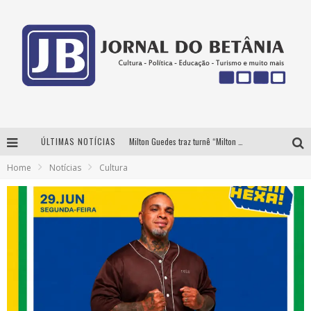
ÚLTIMAS NOTÍCIAS
Milton Guedes traz turnê “Milton Canta Lulu” a Belo Horizonte
Home
Notícias
Cultura
BH recebe nesta quinta-feira lançamento do jogo “Coleta Seletiva” com roda de conversa entre agentes da sustentabilidade
Circuito Minas Musical chega a Sabará com show gratuito de Thiago Delegado, Nath Rodrigues e Tulio Araujo
Yan traz a turnê nacional do PagodYANdo para Belo Horizonte