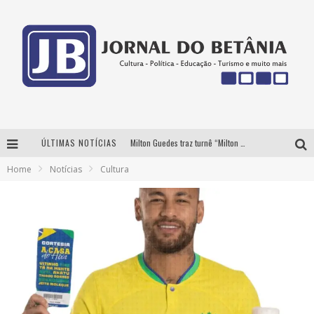
ÚLTIMAS NOTÍCIAS
Milton Guedes traz turnê “Milton Canta Lulu” a Belo Horizonte
Home
Notícias
Cultura
BH recebe nesta quinta-feira lançamento do jogo “Coleta Seletiva” com roda de conversa entre agentes da sustentabilidade
Circuito Minas Musical chega a Sabará com show gratuito de Thiago Delegado, Nath Rodrigues e Tulio Araujo
Yan traz a turnê nacional do PagodYANdo para Belo Horizonte