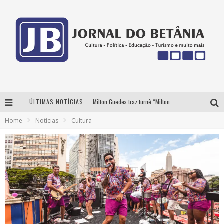
ÚLTIMAS NOTÍCIAS
Milton Guedes traz turnê “Milton Canta Lulu” a Belo Horizonte
Home
Notícias
Cultura
BH recebe nesta quinta-feira lançamento do jogo “Coleta Seletiva” com roda de conversa entre agentes da sustentabilidade
Circuito Minas Musical chega a Sabará com show gratuito de Thiago Delegado, Nath Rodrigues e Tulio Araujo
Yan traz a turnê nacional do PagodYANdo para Belo Horizonte