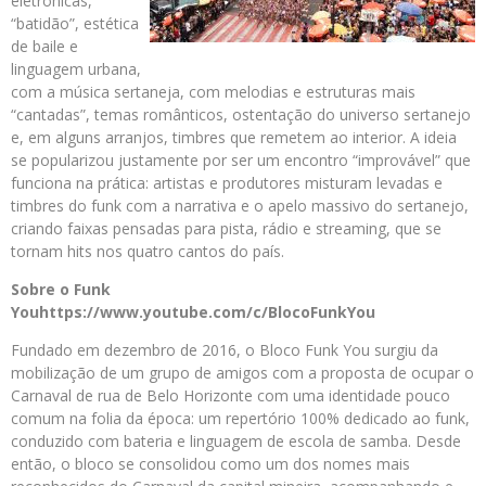
eletrônicas,
“batidão”, estética
de baile e
linguagem urbana,
com a música sertaneja, com melodias e estruturas mais
“cantadas”, temas românticos, ostentação do universo sertanejo
e, em alguns arranjos, timbres que remetem ao interior. A ideia
se popularizou justamente por ser um encontro “improvável” que
funciona na prática: artistas e produtores misturam levadas e
timbres do funk com a narrativa e o apelo massivo do sertanejo,
criando faixas pensadas para pista, rádio e streaming, que se
tornam hits nos quatro cantos do país.
Sobre o Funk
Youhttps://www.youtube.com/c/BlocoFunkYou
Fundado em dezembro de 2016, o Bloco Funk You surgiu da
mobilização de um grupo de amigos com a proposta de ocupar o
Carnaval de rua de Belo Horizonte com uma identidade pouco
comum na folia da época: um repertório 100% dedicado ao funk,
conduzido com bateria e linguagem de escola de samba. Desde
então, o bloco se consolidou como um dos nomes mais