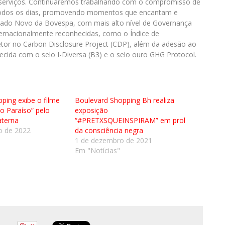
 serviços. Continuaremos trabalhando com o compromisso de
s todos os dias, promovendo momentos que encantam e
ado Novo da Bovespa, com mais alto nível de Governança
internacionalmente reconhecidas, como o Índice de
setor no Carbon Disclosure Project (CDP), além da adesão ao
ida com o selo I-Diversa (B3) e o selo ouro GHG Protocol.
ping exibe o filme
Boulevard Shopping Bh realiza
o Paraíso” pelo
exposição
aterna
“#PRETXSQUEINSPIRAM” em prol
o de 2022
da consciência negra
1 de dezembro de 2021
Em "Notícias"