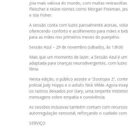
joia mais valiosa do mundo, com muitas reviravoltas e
Fleischer e reúne nomes como Morgan Freeman, Jes
e Isla Fisher.
A sessão conta com luzes parcialmente acesas, volum
oferecendo conforto e acolhimento para mães e bebê
para as mães nos primeiros meses do puerpério.
Sessão Azul – 29 de novembro (sábado), às 13h30
Mais que um momento de lazer, a Sessão Azul é um c
adaptada para crianças neurodivergentes, com luzes 
filme.
Nesta edição, o público assiste a “Zootopia 2”, co
policial Judy Hopps e o astuto Nick Wilde. Agora ins
os rastros deixados por Gary, uma serpente misteri
mensagens sobre empatia e convivência.
As sessões inclusivas também contam com recursos c
autorregulação sensorial, reforçando o cuidado com
SERVIÇO