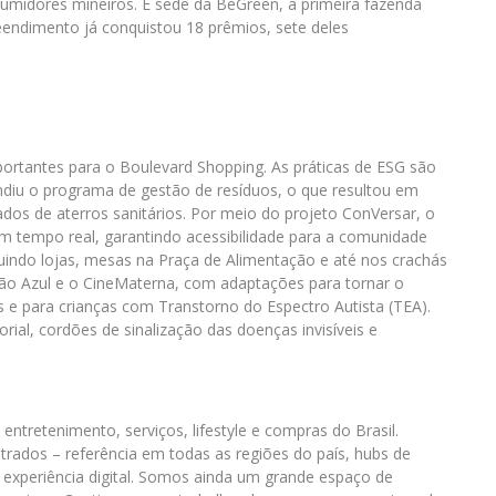
umidores mineiros. É sede da BeGreen, a primeira fazenda
eendimento já conquistou 18 prêmios, sete deles
mportantes para o Boulevard Shopping. As práticas de ESG são
diu o programa de gestão de resíduos, o que resultou em
iados de aterros sanitários. Por meio do projeto ConVersar, o
 tempo real, garantindo acessibilidade para a comunidade
ncluindo lojas, mesas na Praça de Alimentação e até nos crachás
ão Azul e o CineMaterna, com adaptações para tornar o
e para crianças com Transtorno do Espectro Autista (TEA).
al, cordões de sinalização das doenças invisíveis e
ntretenimento, serviços, lifestyle e compras do Brasil.
trados – referência em todas as regiões do país, hubs de
e experiência digital. Somos ainda um grande espaço de