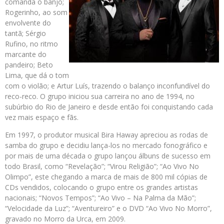
comanda o banjo;
Rogerinho, ao som
envolvente do
tantã; Sérgio
Rufino, no ritmo
marcante do
pandeiro; Beto
Lima, que dá o tom
com o violão; e Artur Luís, trazendo o balanço inconfundível do
reco-reco. O grupo iniciou sua carreira no ano de 1994, no
subúrbio do Rio de Janeiro e desde então foi conquistando cada
vez mais espaço e fãs.
Em 1997, o produtor musical Bira Haway apreciou as rodas de
samba do grupo e decidiu lança-los no mercado fonográfico e
por mais de uma década o grupo lançou álbuns de sucesso em
todo Brasil, como “Revelação”; “Virou Religião”; “Ao Vivo No
Olimpo”, este chegando a marca de mais de 800 mil cópias de
CDs vendidos, colocando o grupo entre os grandes artistas
nacionais; “Novos Tempos”; “Ao Vivo – Na Palma da Mão”;
“Velocidade da Luz”; “Aventureiro” e o DVD “Ao Vivo No Morro”,
gravado no Morro da Urca, em 2009.