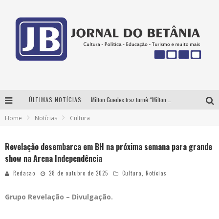
ÚLTIMAS NOTÍCIAS
Milton Guedes traz turnê “Milton Canta Lulu” a Belo Horizonte
Home
Notícias
Cultura
BH recebe nesta quinta-feira lançamento do jogo “Coleta Seletiva” com roda de conversa entre agentes da sustentabilidade
Circuito Minas Musical chega a Sabará com show gratuito de Thiago Delegado, Nath Rodrigues e Tulio Araujo
Revelação desembarca em BH na próxima semana para grande
show na Arena Independência
Yan traz a turnê nacional do PagodYANdo para Belo Horizonte
Redacao
28 de outubro de 2025
Cultura
,
Notícias
Grupo Revelação – Divulgação.