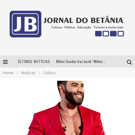
ÚLTIMAS NOTÍCIAS
Milton Guedes traz turnê “Milton Canta Lulu” a Belo Horizonte
Home
Notícias
Cultura
BH recebe nesta quinta-feira lançamento do jogo “Coleta Seletiva” com roda de conversa entre agentes da sustentabilidade
Circuito Minas Musical chega a Sabará com show gratuito de Thiago Delegado, Nath Rodrigues e Tulio Araujo
Yan traz a turnê nacional do PagodYANdo para Belo Horizonte