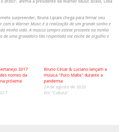
 o Brasil
”, afirma a presidente da Warner Music Brasil, Leila
ete surpreender, Bruna Lipiani chega para firmar seu
ar com a Warner Music é a realização de um grande sonho e
da minha vida. A música sempre esteve presente na minha
oio de uma gravadora tão respeitada me enche de orgulho e
 Sertanejo 2017
Bruno César & Luciano lançam a
ndes nomes da
música "Puro Malte" durante a
na próxima
pandemia
24 de agosto de 2020
2017
Em "Cultura"