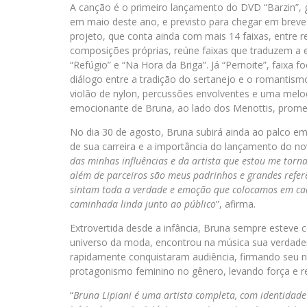
A canção é o primeiro lançamento do DVD “Barzin”,
em maio deste ano, e previsto para chegar em breve 
projeto, que conta ainda com mais 14 faixas, entre r
composições próprias, reúne faixas que traduzem a e
“Refúgio” e “Na Hora da Briga”. Já “Pernoite”, faixa 
diálogo entre a tradição do sertanejo e o romantism
violão de nylon, percussões envolventes e uma melodi
emocionante de Bruna, ao lado dos Menottis, promet
No dia 30 de agosto, Bruna subirá ainda ao palco e
de sua carreira e a importância do lançamento do nov
das minhas influências e da artista que estou me torna
além de parceiros são meus padrinhos e grandes refe
sintam toda a verdade e emoção que colocamos em cad
caminhada linda junto ao público
”, afirma.
Extrovertida desde a infância, Bruna sempre esteve 
universo da moda, encontrou na música sua verdadei
rapidamente conquistaram audiência, firmando seu n
protagonismo feminino no gênero, levando força e r
“
Bruna Lipiani é uma artista completa, com identidad