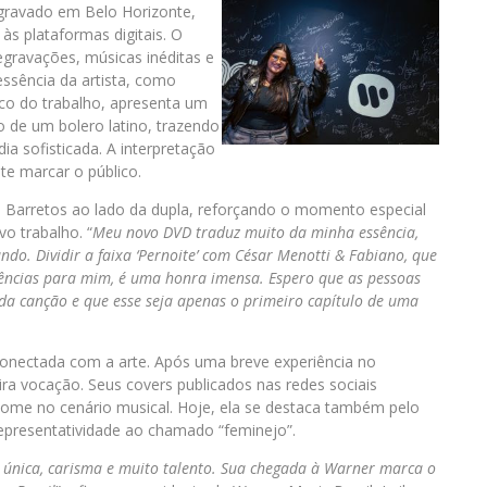
 gravado em Belo Horizonte,
às plataformas digitais. O
egravações, músicas inéditas e
ssência da artista, como
foco do trabalho, apresenta um
o de um bolero latino, trazendo
a sofisticada. A interpretação
e marcar o público.
m Barretos ao lado da dupla, reforçando o momento especial
o trabalho. “
Meu novo DVD traduz muito da minha essência,
ndo. Dividir a faixa ‘Pernoite’ com César Menotti & Fabiano, que
rências para mim, é uma honra imensa. Espero que as pessoas
a canção e que esse seja apenas o primeiro capítulo de uma
conectada com a arte. Após uma breve experiência no
ra vocação. Seus covers publicados nas redes sociais
ome no cenário musical. Hoje, ela se destaca também pelo
epresentatividade ao chamado “feminejo”.
e única, carisma e muito talento. Sua chegada à Warner marca o