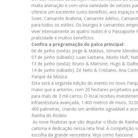
muita animação e com uma variedade de setores para 
oferece um excelente custo-benefício, aos espaços m
Soier, Camarote Brahma, Camarote Adelso, Camarote
para todos os estilos. Os lounges e camarotes empr
viver intensamente as quatro noites é o Passaport
praticidade e muitos benefícios.
Confira a programação do palco principal:
06 de junho (sexta): Jorge & Mateus, Simone Mende
07 de junho (sábado): Luan Santana, Murilo Huff, Na
13 de junho (sexta): Bruno & Marrone, Hugo & Guil
14 de junho (sábado): Zé Neto & Cristiano, Ana Cast
Parque da Música
Esta será a segunda edição do evento no novo Parqu
maior que a anterior, com 20 hectares projetados p
para mais de 3 mil carros. O local recebeu investime
infraestrutura avançada, 1.400 metros de muro, 32.00
400 palmeiras, criando um ambiente agradável e aces
Rainha do Rodeio
As nove finalistas que vão disputar o título de Rain
carisma e dedicação nessa reta final. A competição 
escolha da grande vencedora. Veja como funciona: