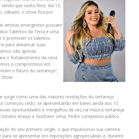
sendo que sexta-feira, dia 13,
o, sábado, o show fica por
nde artistas emergentes possam
Palco Talentos da Terra é uma
ar e promover os talentos
ria para alavancar suas
estamos não apenas
ra o fortalecimento da cena
tivemos o compromisso em
entam o futuro do sertanejo”,
o Show.
be surge como uma das maiores revelações do sertanejo
sitor começou cedo, se apresentando em bares ainda aos 15
ovas oportunidades e mergulhou de vez na música sertaneja.
ristiano Araújo e Gusttavo Lima, Pedro conquistou público
ação do seu primeiro single, o que impulsionou sua carreira.
 para se apresentar em exposições agropecuárias e, durante