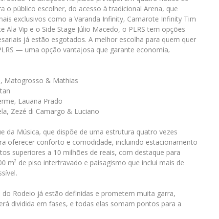
o público escolher, do acesso à tradicional Arena, que
ais exclusivos como a Varanda Infinity, Camarote Infinity Tim
 Ala Vip e o Side Stage Júlio Macedo, o PLRS tem opções
esariais já estão esgotados. A melhor escolha para quem quer
e PLRS — uma opção vantajosa que garante economia,
s, Matogrosso & Mathias
ttan
herme, Lauana Prado
ela, Zezé di Camargo & Luciano
e da Música, que dispõe de uma estrutura quatro vezes
ara oferecer conforto e comodidade, incluindo estacionamento
ntos superiores a 10 milhões de reais, com destaque para
0 m² de piso intertravado e paisagismo que inclui mais de
sível.
ha do Rodeio já estão definidas e prometem muita garra,
será dividida em fases, e todas elas somam pontos para a