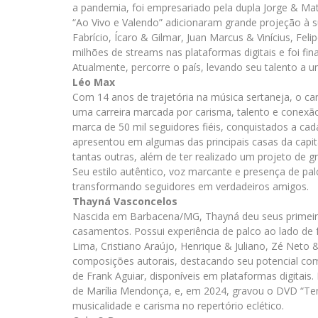
a pandemia, foi empresariado pela dupla Jorge & Ma
“Ao Vivo e Valendo” adicionaram grande projeção à su
Fabrício, Ícaro & Gilmar, Juan Marcus & Vinícius, Fel
milhões de streams nas plataformas digitais e foi fin
Atualmente, percorre o país, levando seu talento a u
Léo Max
Com 14 anos de trajetória na música sertaneja, o ca
uma carreira marcada por carisma, talento e conexão
marca de 50 mil seguidores fiéis, conquistados a ca
apresentou em algumas das principais casas da capit
tantas outras, além de ter realizado um projeto de 
Seu estilo autêntico, voz marcante e presença de p
transformando seguidores em verdadeiros amigos.
Thayná Vasconcelos
Nascida em Barbacena/MG, Thayná deu seus primeiro
casamentos. Possui experiência de palco ao lado de
Lima, Cristiano Araújo, Henrique & Juliano, Zé Neto 
composições autorais, destacando seu potencial como
de Frank Aguiar, disponíveis em plataformas digitais
de Marília Mendonça, e, em 2024, gravou o DVD “T
musicalidade e carisma no repertório eclético.