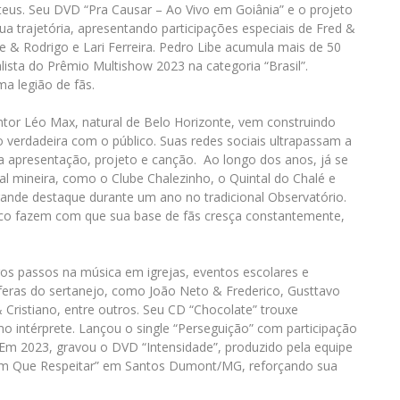
teus. Seu DVD “Pra Causar – Ao Vivo em Goiânia” e o projeto
a trajetória, apresentando participações especiais de Fred &
ipe & Rodrigo e Lari Ferreira. Pedro Libe acumula mais de 50
alista do Prêmio Multishow 2023 na categoria “Brasil”.
ma legião de fãs.
ntor Léo Max, natural de Belo Horizonte, vem construindo
 verdadeira com o público. Suas redes sociais ultrapassam a
da apresentação, projeto e canção. Ao longo dos anos, já se
al mineira, como o Clube Chalezinho, o Quintal do Chalé e
grande destaque durante um ano no tradicional Observatório.
alco fazem com que sua base de fãs cresça constantemente,
s passos na música em igrejas, eventos escolares e
 feras do sertanejo, como João Neto & Frederico, Gusttavo
& Cristiano, entre outros. Seu CD “Chocolate” trouxe
 intérprete. Lançou o single “Perseguição” com participação
. Em 2023, gravou o DVD “Intensidade”, produzido pela equipe
em Que Respeitar” em Santos Dumont/MG, reforçando sua