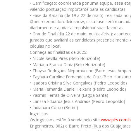
• Gamificação: coordenada por uma equipe, essa etap
valendo pontuação importante para as candidatas.
• Fase da Batalha (de 19 a 22 de maio): realizada no 
@pedroleopoldorodeioshow, essa fase será marcada 
diariamente e ajudar a impulsionar suas favoritas.
• Grande Final (dia 22 de maio, quinta-feira): acon
jurados que avaliará as candidatas presencialmente.
cédulas no local.
Conheça as finalistas de 2025:
• Nicole Sevilla Pires (Belo Horizonte)
• Mariana Franco Diniz (Belo Horizonte)
• Thaysa Rodrigues Nepomuceno (Bom Jesus Ampar
• Taynara Carolina Fernandes da Cruz (Belo Horizont
• Isadora Cristina Silva Gonçalves (Pedro Leopoldo)
• Maria Fernanda Daniel Teixeira (Pedro Leopoldo)
• Yasmin Ferraz de Oliveira (Lagoa Santa)
• Larissa Eduarda Jesus Andrade (Pedro Leopoldo)
• Indianara Couto (Betim)
Ingressos
Os ingressos estão à venda pelo site
www.plrs.com.b
Engenheiros, 802) e Barro Preto (Rua dos Guajajara