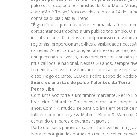
palco será ocupado por artistas do Selo Moda Music, 
a atração é Thayná Vasconcelos, e no dia 14 de junh
conta da dupla Caio & Breno.
“É gratificante para nós oferecer uma plataforma o
apresentar seu trabalho a um público tão amplo. O 
iniciativa que reflete nosso compromisso em valoriz
regionais, proporcionando-lhes a visibilidade necessá
carreiras. Acreditamos que, ao abrir essas portas, 
enriquecendo o evento, mas também contribuindo pa
musical local e nacional. Nesses 20 anos, sempre 
fomentar a música e valorizar os artistas que repres
disse Tiago de Brito, CEO do Pedro Leopoldo Rodei
Sobre os artistas do palco Talentos da Terra
Pedro Libe
Com uma voz forte e um timbre marcante, Pedro Li
brasileiro. Natural do Tocantins, o cantor e compo
anos. Com 17, mudou-se para Goiânia em busca de n
Influenciado por Jorge & Mateus, Bruno & Marrone, C
cantando em bares e eventos regionais.
Parte dos seus primeiros cachês foi investida na grav
Notado por grandes nomes do meio, recebeu convite