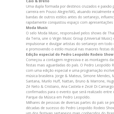
Caio & Breno
Uma dupla formada por destinos cruzados e paixão pe
carreira em Pouso Alegre/MG, atuando inicialmente
bandas de outros estilos antes do sertanejo, influen
rapidamente conquistou espaço com apresentações 
Moda Music
O selo Moda Music, responsável pelos shows de Tha
da Terra, une o Virgin Music Group (Universal Music)
impulsionar e divulgar artistas do sertanejo em tod
e promovendo o estilo musical nas maiores festas do
Edição especial do Pedro Leopoldo Rodeio Show
Começou a contagem regressiva e as montagens das
festas mais aguardadas do país. O Pedro Leopoldo 
com uma edição especial e uma programação incrív
música brasileira. Jorge & Mateus, Simone Mendes,
Santana, Murilo Huff, Nattan, Bruno & Marrone, Hu
Zé Neto & Cristiano, Ana Castela e Zezé Di Camarg
confirmados para o evento que será realizado entre o
Parque da Música em Pedro Leopoldo.
Milhares de pessoas de diversas partes do país se 
décadas de sucesso do Pedro Leopoldo Rodeio Show,
um dos festivais sertanejos mais conhecidos do Brasi