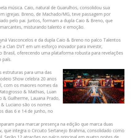
la música. Caio, natural de Guarulhos, consolidou sua
 em igrejas. Breno, de Machado/MG, teve passagem por
ciado pelo pai. Juntos, formam a dupla Caio & Breno, que
marcantes, misturando talento e emoção.
yná Vasconcelos e da dupla Caio & Breno no palco Talentos
 e a Clan DVT em um esforço inovador para investir,
o o Brasil, oferecendo uma plataforma robusta para revelações
 país.
 estruturas para uma das
Rodeio Show celebra 20 anos
el, com os maiores nomes da
 Matogrosso & Mathias, Luan
go & Guilherme, Lauana Prado,
o & Luciano são os nomes
s dias 6 e 14 de junho, no
preparam para marcar presença na edição que marca duas
 que integra o Circuito Sertanejo Brahma, consolidado como
l. Serão 12 atrações no palco principal em quatro noites de