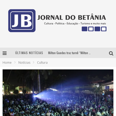
ÚLTIMAS NOTÍCIAS
Milton Guedes traz turnê “Milton Canta Lulu” a Belo Horizonte
Home
Notícias
Cultura
BH recebe nesta quinta-feira lançamento do jogo “Coleta Seletiva” com roda de conversa entre agentes da sustentabilidade
Circuito Minas Musical chega a Sabará com show gratuito de Thiago Delegado, Nath Rodrigues e Tulio Araujo
Yan traz a turnê nacional do PagodYANdo para Belo Horizonte