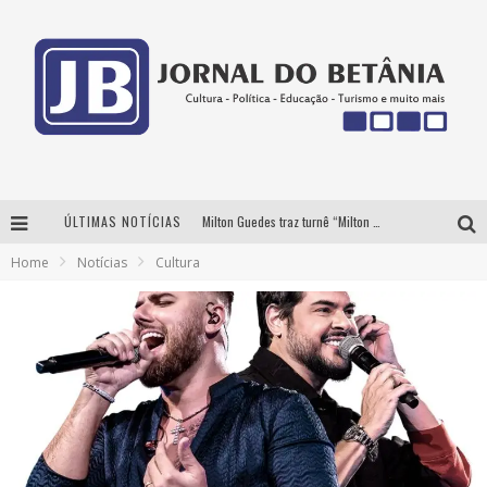
ÚLTIMAS NOTÍCIAS
Milton Guedes traz turnê “Milton Canta Lulu” a Belo Horizonte
Home
Notícias
Cultura
BH recebe nesta quinta-feira lançamento do jogo “Coleta Seletiva” com roda de conversa entre agentes da sustentabilidade
Circuito Minas Musical chega a Sabará com show gratuito de Thiago Delegado, Nath Rodrigues e Tulio Araujo
Yan traz a turnê nacional do PagodYANdo para Belo Horizonte