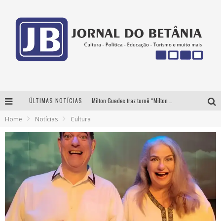
ÚLTIMAS NOTÍCIAS
Milton Guedes traz turnê “Milton Canta Lulu” a Belo Horizonte
Home
Notícias
Cultura
BH recebe nesta quinta-feira lançamento do jogo “Coleta Seletiva” com roda de conversa entre agentes da sustentabilidade
Circuito Minas Musical chega a Sabará com show gratuito de Thiago Delegado, Nath Rodrigues e Tulio Araujo
Yan traz a turnê nacional do PagodYANdo para Belo Horizonte