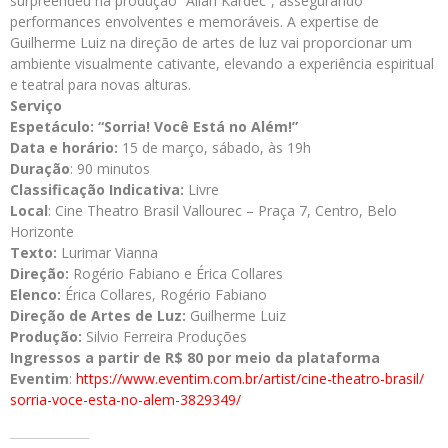
surpreendeu na produção “Allan Kardec”, assegurando
performances envolventes e memoráveis. A expertise de
Guilherme Luiz na direção de artes de luz vai proporcionar um
ambiente visualmente cativante, elevando a experiência espiritual
e teatral para novas alturas.
Serviço
Espetáculo: “Sorria! Você Está no Além!”
Data e horário:
15 de março, sábado, às 19h
Duração
: 90 minutos
Classificação Indicativa:
Livre
Local
: Cine Theatro Brasil Vallourec – Praça 7, Centro, Belo
Horizonte
Texto:
Lurimar Vianna
Direção:
Rogério Fabiano e Érica Collares
Elenco:
Érica Collares, Rogério Fabiano
Direção de Artes de Luz:
Guilherme Luiz
Produção:
Silvio Ferreira Produções
Ingressos a partir de R$ 80 por meio da plataforma
Eventim
:
https://www.eventim.com.br/
artist/cine-theatro-brasil/
sorria-voce-esta-no-alem-
3829349/