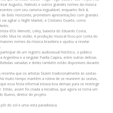
César Augusto, Natiruts e outros grandes nomes da música
 presentes com seu carisma inigualável, enquanto Rick &
es de Belo Horizonte, prometem apresentações com grandes
 vai agitar o Night Market, e Cristiano Duarte, como
lento.
rista d’Os Menotti, Leley, baixista do Eduardo Costa,
cello Silva no violão. A produção musical ficou por conta do
aiores nomes da música brasileira e ajudou a revelar
.
rticipar de um registro audiovisual histórico, o público
 Argentina e a singular Paella Caipira, entre outras delícias
ebidas variadas e drinks também estão disponíveis durante
a resenha que os artistas fazem tradicionalmente às sextas-
 há muito tempo mantêm a rotina de se reunirem às sextas,
que essa festa informal estava boa demais para se restringir
. Então, assim foi criada a iniciativa, que agora se torna um
o Bueno, diretor do projeto.
pôr do sol e uma vista paradisíaca.