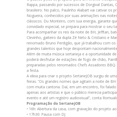
Rappa, passando por sucessos de Dorgival Dantas, 
brasileiro. No palco, Paulinho Alabart vai cativar os
Nogueira, conhecidos por suas animações nas noit
clássicos. Du Monteiro, com sua energia, garante que
convidado especial, se prepara para mostrar o seu ta
Para acompanhar os reis da noite de BH, Jefftan, bate
Clevinho, gaiteiro da dupla Zé Neto & Cristiano e Mar
renomado Bruno Perdigão, que já trabalhou com os m
grandes talentos que hoje despontam nacionalmente
Além de muita música sertaneja e a oportunidade de pa
poderá desfrutar de estações de fogo de chão, Parrilla
preparadas pelos renomados Chefs Assadores BBQ. B
a festa.
A ideia para criar o projeto SertaneJOB surgiu de um
feiras. “Os grandes nomes que agitam a noite de BH
com muita cantoria. Daí, em um encontro, foi falado 
apenas aos artistas e que o público merecia participar
evento e até um registro audiovisual”, conta Romuald
Programação do SertaneJOB
• 16h: Abertura da casa, com gravação do projeto ao 
• 17h30: Pausa com DJ.