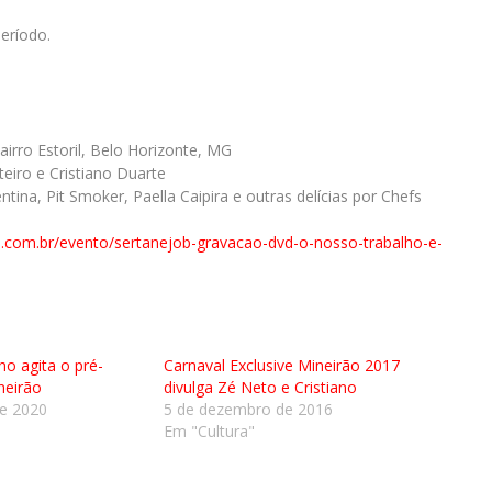
eríodo.
irro Estoril, Belo Horizonte, MG
eiro e Cristiano Duarte
tina, Pit Smoker, Paella Caipira e outras delícias por Chefs
.com.br/
evento/sertanejob-gravacao-
dvd-o-nosso-trabalho-e-
o agita o pré-
Carnaval Exclusive Mineirão 2017
neirão
divulga Zé Neto e Cristiano
de 2020
5 de dezembro de 2016
Em "Cultura"