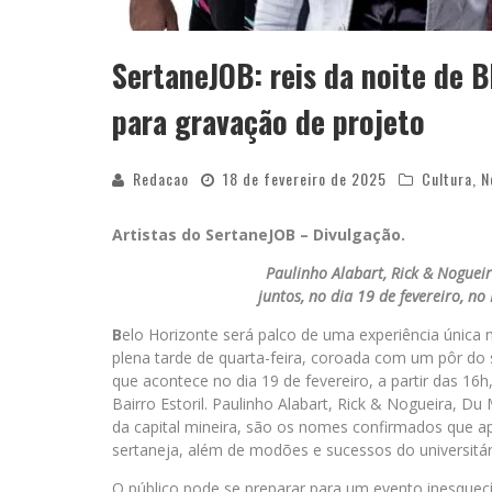
SertaneJOB: reis da noite de 
para gravação de projeto
Redacao
18 de fevereiro de 2025
Cultura
,
N
Artistas do SertaneJOB – Divulgação.
Paulinho Alabart, Rick & Nogueir
juntos, no dia 19 de fevereiro, n
B
elo Horizonte será palco de uma experiência única
plena tarde de quarta-feira, coroada com um pôr do
que acontece no dia 19 de fevereiro, a partir das 16
Bairro Estoril. Paulinho Alabart, Rick & Nogueira, Du
da capital mineira, são os nomes confirmados que ap
sertaneja, além de modões e sucessos do universitár
O público pode se preparar para um evento inesquecí