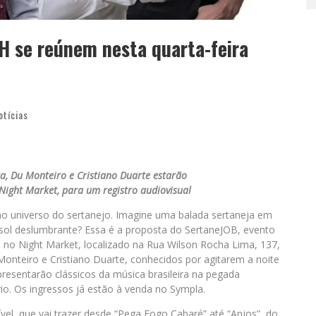
BH se reúnem nesta quarta-feira
otícias
a, Du Monteiro e Cristiano Duarte estarão
o Night Market, para um registro audiovisual
 no universo do sertanejo. Imagine uma balada sertaneja em
 sol deslumbrante? Essa é a proposta do SertaneJOB, evento
h, no Night Market, localizado na Rua Wilson Rocha Lima, 137,
 Monteiro e Cristiano Duarte, conhecidos por agitarem a noite
resentarão clássicos da música brasileira na pegada
io. Os ingressos já estão à venda no Sympla.
vel, que vai trazer desde “Pega Fogo Cabaré” até “Anjos”, do