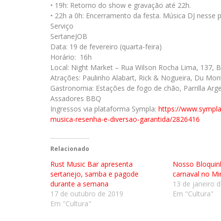
• 19h: Retorno do show e gravação até 22h.
• 22h a 0h: Encerramento da festa. Música DJ nesse p
Serviço
SertaneJOB
Data: 19 de fevereiro (quarta-feira)
Horário: 16h
Local: Night Market – Rua Wilson Rocha Lima, 137, Ba
Atrações: Paulinho Alabart, Rick & Nogueira, Du Mont
Gastronomia: Estações de fogo de chão, Parrilla Argen
Assadores BBQ
Ingressos via plataforma Sympla:
https://www.sympla
musica-
resenha-e-diversao-garantida/
2826416
Relacionado
Rust Music Bar apresenta
Nosso Bloquinh
sertanejo, samba e pagode
carnaval no Mi
durante a semana
13 de janeiro 
17 de outubro de 2019
Em "Cultura"
Em "Cultura"