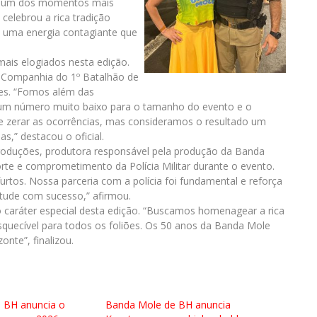
oi um dos momentos mais
celebrou a rica tradição
e uma energia contagiante que
mais elogiados nesta edição.
 Companhia do 1º Batalhão de
ares. “Fomos além das
 um número muito baixo para o tamanho do evento e o
e zerar as ocorrências, mas consideramos o resultado um
s,” destacou o oficial.
Produções, produtora responsável pela produção da Banda
rte e comprometimento da Polícia Militar durante o evento.
rtos. Nossa parceria com a polícia foi fundamental e reforça
tude com sucesso,” afirmou.
o caráter especial desta edição. “Buscamos homenagear a rica
squecível para todos os foliões. Os 50 anos da Banda Mole
nte”, finalizou.
 BH anuncia o
Banda Mole de BH anuncia