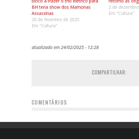
bloco a trazer o trio elétrico para
retorno às ori
BH teria show dos Mamonas
2 de dezembro
Assassinas
Em "Cultura"
20 de fevereiro de 2025
Em "Cultura"
atualizado em 24/02/2025 - 12:28
COMPARTILHAR:
COMENTÁRIOS