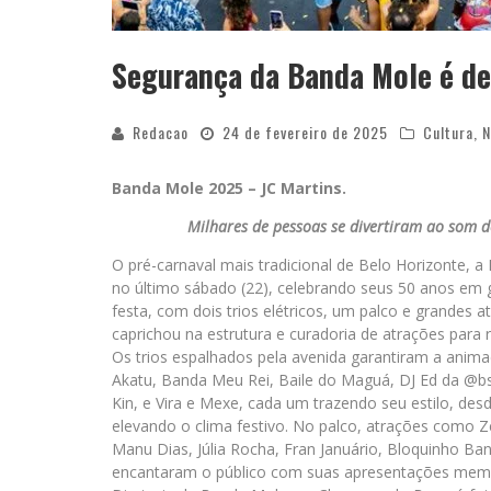
Segurança da Banda Mole é de
Redacao
24 de fevereiro de 2025
Cultura
,
N
Banda Mole 2025 – JC Martins.
Milhares de pessoas se divertiram ao som de
O pré-carnaval mais tradicional de Belo Horizonte, a
no último sábado (22), celebrando seus 50 anos em 
festa, com dois trios elétricos, um palco e grandes 
caprichou na estrutura e curadoria de atrações para r
Os trios espalhados pela avenida garantiram a anim
Akatu, Banda Meu Rei, Baile do Maguá, DJ Ed da @b
Kin, e Vira e Mexe, cada um trazendo seu estilo, des
elevando o clima festivo. No palco, atrações como Z
Manu Dias, Júlia Rocha, Fran Januário, Bloquinho B
encantaram o público com suas apresentações memo