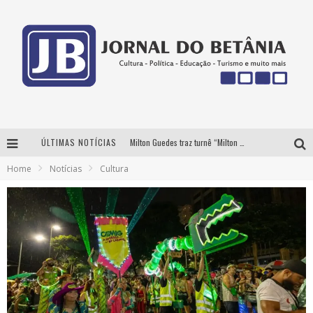
ÚLTIMAS NOTÍCIAS
Milton Guedes traz turnê “Milton Canta Lulu” a Belo Horizonte
Home
Notícias
Cultura
BH recebe nesta quinta-feira lançamento do jogo “Coleta Seletiva” com roda de conversa entre agentes da sustentabilidade
Circuito Minas Musical chega a Sabará com show gratuito de Thiago Delegado, Nath Rodrigues e Tulio Araujo
Yan traz a turnê nacional do PagodYANdo para Belo Horizonte