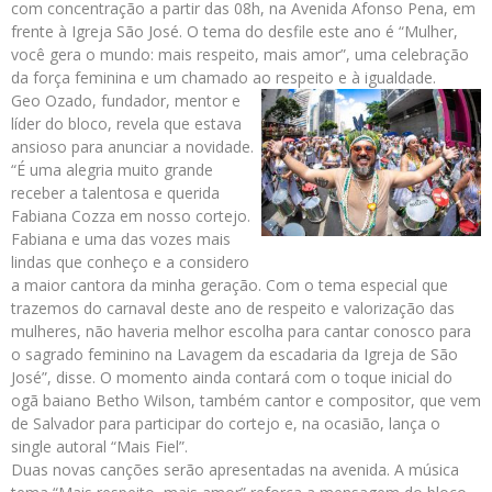
com concentração a partir das 08h, na Avenida Afonso Pena, em
frente à Igreja São José. O tema do desfile este ano é “Mulher,
você gera o mundo: mais respeito, mais amor”, uma celebração
da força feminina e um chamado ao respeito e à igualdade.
Geo Ozado, fundador, mentor e
líder do bloco, revela que estava
ansioso para anunciar a novidade.
“É uma alegria muito grande
receber a talentosa e querida
Fabiana Cozza em nosso cortejo.
Fabiana e uma das vozes mais
lindas que conheço e a considero
a maior cantora da minha geração. Com o tema especial que
trazemos do carnaval deste ano de respeito e valorização das
mulheres, não haveria melhor escolha para cantar conosco para
o sagrado feminino na Lavagem da escadaria da Igreja de São
José”, disse. O momento ainda contará com o toque inicial do
ogã baiano Betho Wilson, também cantor e compositor, que vem
de Salvador para participar do cortejo e, na ocasião, lança o
single autoral “Mais Fiel”.
Duas novas canções serão apresentadas na avenida. A música