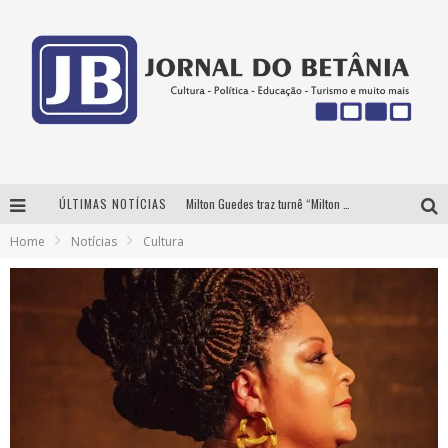
ÚLTIMAS NOTÍCIAS
Milton Guedes traz turnê “Milton Canta Lulu” a Belo Horizonte
Home
Notícias
Cultura
BH recebe nesta quinta-feira lançamento do jogo “Coleta Seletiva” com roda de conversa entre agentes da sustentabilidade
Circuito Minas Musical chega a Sabará com show gratuito de Thiago Delegado, Nath Rodrigues e Tulio Araujo
Yan traz a turnê nacional do PagodYANdo para Belo Horizonte