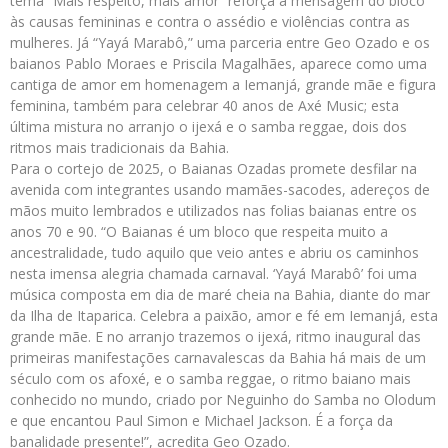
tema “Mais respeito, mais amor” reforça a mensagem do bloco
às causas femininas e contra o assédio e violências contra as
mulheres. Já “Yayá Marabô,” uma parceria entre Geo Ozado e os
baianos Pablo Moraes e Priscila Magalhães, aparece como uma
cantiga de amor em homenagem a Iemanjá, grande mãe e figura
feminina, também para celebrar 40 anos de Axé Music; esta
última mistura no arranjo o ijexá e o samba reggae, dois dos
ritmos mais tradicionais da Bahia.
Para o cortejo de 2025, o Baianas Ozadas promete desfilar na
avenida com integrantes usando mamães-sacodes, adereços de
mãos muito lembrados e utilizados nas folias baianas entre os
anos 70 e 90. “O Baianas é um bloco que respeita muito a
ancestralidade, tudo aquilo que veio antes e abriu os caminhos
nesta imensa alegria chamada carnaval. ‘Yayá Marabô’ foi uma
música composta em dia de maré cheia na Bahia, diante do mar
da Ilha de Itaparica. Celebra a paixão, amor e fé em Iemanjá, esta
grande mãe. E no arranjo trazemos o ijexá, ritmo inaugural das
primeiras manifestações carnavalescas da Bahia há mais de um
século com os afoxé, e o samba reggae, o ritmo baiano mais
conhecido no mundo, criado por Neguinho do Samba no Olodum
e que encantou Paul Simon e Michael Jackson. É a força da
banalidade presente!”, acredita Geo Ozado.