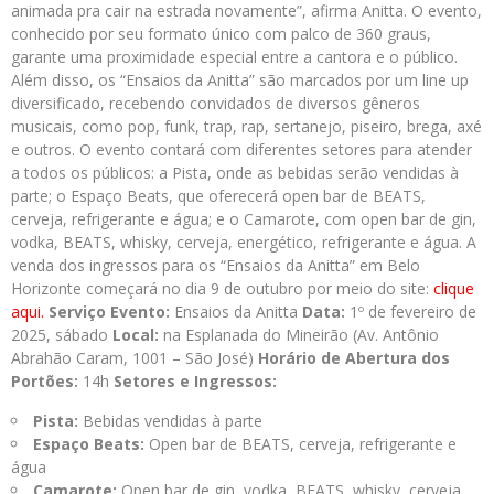
animada pra cair na estrada novamente”, afirma Anitta. O evento,
conhecido por seu formato único com palco de 360 graus,
garante uma proximidade especial entre a cantora e o público.
Além disso, os “Ensaios da Anitta” são marcados por um line up
diversificado, recebendo convidados de diversos gêneros
musicais, como pop, funk, trap, rap, sertanejo, piseiro, brega, axé
e outros. O evento contará com diferentes setores para atender
a todos os públicos: a Pista, onde as bebidas serão vendidas à
parte; o Espaço Beats, que oferecerá open bar de BEATS,
cerveja, refrigerante e água; e o Camarote, com open bar de gin,
vodka, BEATS, whisky, cerveja, energético, refrigerante e água. A
venda dos ingressos para os “Ensaios da Anitta” em Belo
Horizonte começará no dia 9 de outubro por meio do site:
clique
aqui.
Serviço
Evento:
Ensaios da Anitta
Data:
1º de fevereiro de
2025, sábado
Local:
na Esplanada do Mineirão (Av. Antônio
Abrahão Caram, 1001 – São José)
Horário de Abertura dos
Portões:
14h
Setores e Ingressos:
Pista:
Bebidas vendidas à parte
Espaço Beats:
Open bar de BEATS, cerveja, refrigerante e
água
Camarote:
Open bar de gin, vodka, BEATS, whisky, cerveja,