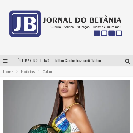
ÚLTIMAS NOTÍCIAS
Milton Guedes traz turnê “Milton Canta Lulu” a Belo Horizonte
Home
Notícias
Cultura
BH recebe nesta quinta-feira lançamento do jogo “Coleta Seletiva” com roda de conversa entre agentes da sustentabilidade
Circuito Minas Musical chega a Sabará com show gratuito de Thiago Delegado, Nath Rodrigues e Tulio Araujo
Yan traz a turnê nacional do PagodYANdo para Belo Horizonte