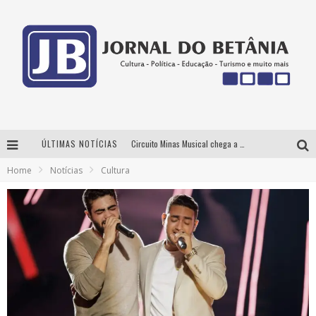
ÚLTIMAS NOTÍCIAS
Circuito Minas Musical chega a Sabará com show gratuito de Thiago Delegado, Nath Rodrigues e Tulio Araujo
Home
Notícias
Cultura
Yan traz a turnê nacional do PagodYANdo para Belo Horizonte
Milton Guedes traz turnê “Milton Canta Lulu” a Belo Horizonte
BH recebe nesta quinta-feira lançamento do jogo “Coleta Seletiva” com roda de conversa entre agentes da sustentabilidade