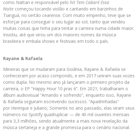
como Nattan e responsável pelo
hit Tem Cabaré Essa
Noite
começou tocando violão e cantando em barzinhos de
Tianguá, no sertão cearense. Com muito empenho, teve que se
esforçar para conseguir o seu lugar ao sol, tanto que vendeu
muitas coisas que tinha para tentar a carreira numa cidade maior.
Insistiu, até que virou um dos maiores nomes da música
brasileira e embala shows e festivais em todo o país.
Rayane & Rafaela
Mineiras que se mudaram para Goiânia, Rayane & Rafaela se
conheceram por acaso compondo, e em 2017 uniram suas vozes
como dupla. No mesmo ano já lançaram o primeiro projeto da
carreira, o EP “Happy Hour 10 pras 6”. Em 2021, trabalharam o
álbum audiovisual “Amando e sofrendo”, enquanto isso, Rayane
& Rafaela seguiram escrevendo sucessos. “Apadrinhadas”
por Henrique e Juliano, Somente no ano passado, elas viram seus
números no Spotify quadruplicar — de 40 mil ouvintes mensais
para 3,3 milhões, sendo atualmente a mais nova revelação da
música sertaneja e a grande promessa para o cenário nacional.