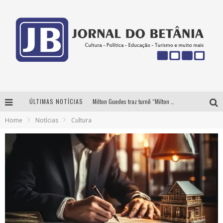
ÚLTIMAS NOTÍCIAS
Milton Guedes traz turnê “Milton Canta Lulu” a Belo Horizonte
Home
Notícias
Cultura
BH recebe nesta quinta-feira lançamento do jogo “Coleta Seletiva” com roda de conversa entre agentes da sustentabilidade
Circuito Minas Musical chega a Sabará com show gratuito de Thiago Delegado, Nath Rodrigues e Tulio Araujo
Yan traz a turnê nacional do PagodYANdo para Belo Horizonte