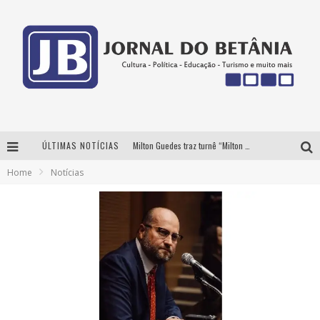
ÚLTIMAS NOTÍCIAS
Milton Guedes traz turnê “Milton Canta Lulu” a Belo Horizonte
Home
Notícias
BH recebe nesta quinta-feira lançamento do jogo “Coleta Seletiva” com roda de conversa entre agentes da sustentabilidade
Circuito Minas Musical chega a Sabará com show gratuito de Thiago Delegado, Nath Rodrigues e Tulio Araujo
Yan traz a turnê nacional do PagodYANdo para Belo Horizonte