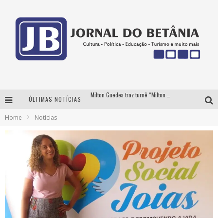
Milton Guedes traz turnê “Milton Canta Lulu” a Belo Horizonte
ÚLTIMAS NOTÍCIAS
BH recebe nesta quinta-feira lançamento do jogo “Coleta Seletiva” com roda de conversa entre agentes da sustentabilidade
Home
Notícias
Circuito Minas Musical chega a Sabará com show gratuito de Thiago Delegado, Nath Rodrigues e Tulio Araujo
Yan traz a turnê nacional do PagodYANdo para Belo Horizonte