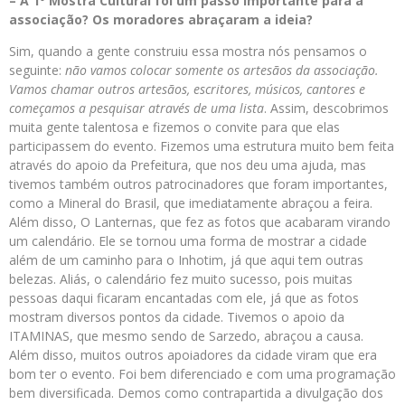
– A 1º Mostra Cultural foi um passo importante para a
associação? Os moradores abraçaram a ideia?
Sim, quando a gente construiu essa mostra nós pensamos o
seguinte:
não vamos colocar somente os artesãos da associação.
Vamos chamar outros artesãos, escritores, músicos, cantores e
começamos a pesquisar através de uma lista
. Assim, descobrimos
muita gente talentosa e fizemos o convite para que elas
participassem do evento. Fizemos uma estrutura muito bem feita
através do apoio da Prefeitura, que nos deu uma ajuda, mas
tivemos também outros patrocinadores que foram importantes,
como a Mineral do Brasil, que imediatamente abraçou a feira.
Além disso, O Lanternas, que fez as fotos que acabaram virando
um calendário. Ele se tornou uma forma de mostrar a cidade
além de um caminho para o Inhotim, já que aqui tem outras
belezas. Aliás, o calendário fez muito sucesso, pois muitas
pessoas daqui ficaram encantadas com ele, já que as fotos
mostram diversos pontos da cidade. Tivemos o apoio da
ITAMINAS, que mesmo sendo de Sarzedo, abraçou a causa.
Além disso, muitos outros apoiadores da cidade viram que era
bom ter o evento. Foi bem diferenciado e com uma programação
bem diversificada. Demos como contrapartida a divulgação dos