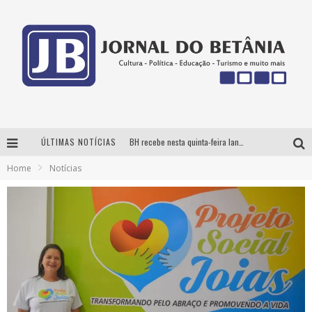
ÚLTIMAS NOTÍCIAS
BH recebe nesta quinta-feira lançamento do jogo “Coleta Seletiva” com roda de conversa entre agentes da sustentabilidade
Home
Notícias
Circuito Minas Musical chega a Sabará com show gratuito de Thiago Delegado, Nath Rodrigues e Tulio Araujo
Yan traz a turnê nacional do PagodYANdo para Belo Horizonte
Milton Guedes traz turnê “Milton Canta Lulu” a Belo Horizonte