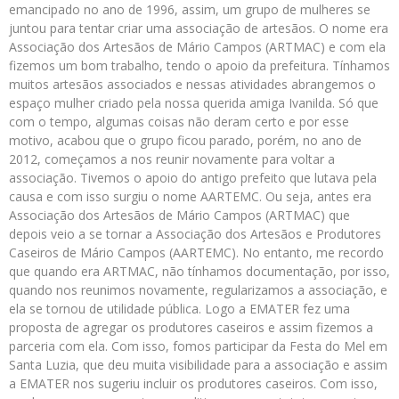
emancipado no ano de 1996, assim, um grupo de mulheres se
juntou para tentar criar uma associação de artesãos. O nome era
Associação dos Artesãos de Mário Campos (ARTMAC) e com ela
fizemos um bom trabalho, tendo o apoio da prefeitura. Tínhamos
muitos artesãos associados e nessas atividades abrangemos o
espaço mulher criado pela nossa querida amiga Ivanilda. Só que
com o tempo, algumas coisas não deram certo e por esse
motivo, acabou que o grupo ficou parado, porém, no ano de
2012, começamos a nos reunir novamente para voltar a
associação. Tivemos o apoio do antigo prefeito que lutava pela
causa e com isso surgiu o nome AARTEMC. Ou seja, antes era
Associação dos Artesãos de Mário Campos (ARTMAC) que
depois veio a se tornar a Associação dos Artesãos e Produtores
Caseiros de Mário Campos (AARTEMC). No entanto, me recordo
que quando era ARTMAC, não tínhamos documentação, por isso,
quando nos reunimos novamente, regularizamos a associação, e
ela se tornou de utilidade pública. Logo a EMATER fez uma
proposta de agregar os produtores caseiros e assim fizemos a
parceria com ela. Com isso, fomos participar da Festa do Mel em
Santa Luzia, que deu muita visibilidade para a associação e assim
a EMATER nos sugeriu incluir os produtores caseiros. Com isso,