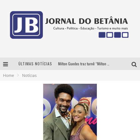
ÚLTIMAS NOTÍCIAS
Milton Guedes traz turnê “Milton Canta Lulu” a Belo Horizonte
Home
Notícias
BH recebe nesta quinta-feira lançamento do jogo “Coleta Seletiva” com roda de conversa entre agentes da sustentabilidade
Circuito Minas Musical chega a Sabará com show gratuito de Thiago Delegado, Nath Rodrigues e Tulio Araujo
Yan traz a turnê nacional do PagodYANdo para Belo Horizonte