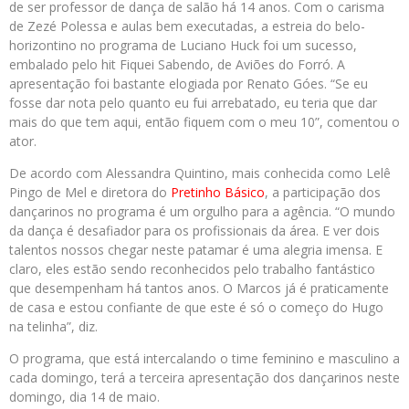
de ser professor de dança de salão há 14 anos. Com o carisma
de Zezé Polessa e aulas bem executadas, a estreia do belo-
horizontino no programa de Luciano Huck foi um sucesso,
embalado pelo hit Fiquei Sabendo, de Aviões do Forró. A
apresentação foi bastante elogiada por Renato Góes. “Se eu
fosse dar nota pelo quanto eu fui arrebatado, eu teria que dar
mais do que tem aqui, então fiquem com o meu 10”, comentou o
ator.
De acordo com Alessandra Quintino, mais conhecida como Lelê
Pingo de Mel e diretora do
Pretinho Básico
, a participação dos
dançarinos no programa é um orgulho para a agência. “O mundo
da dança é desafiador para os profissionais da área. E ver dois
talentos nossos chegar neste patamar é uma alegria imensa. E
claro, eles estão sendo reconhecidos pelo trabalho fantástico
que desempenham há tantos anos. O Marcos já é praticamente
de casa e estou confiante de que este é só o começo do Hugo
na telinha”, diz.
O programa, que está intercalando o time feminino e masculino a
cada domingo, terá a terceira apresentação dos dançarinos neste
domingo, dia 14 de maio.