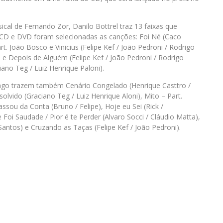
al de Fernando Zor, Danilo Bottrel traz 13 faixas que
CD e DVD foram selecionadas as canções: Foi Né (Caco
. João Bosco e Vinicius (Felipe Kef / João Pedroni / Rodrigo
e Depois de Alguém (Felipe Kef / João Pedroni / Rodrigo
iano Teg / Luiz Henrique Paloni).
ago trazem também Cenário Congelado (Henrique Casttro /
olvido (Graciano Teg / Luiz Henrique Aloni), Mito – Part.
sou da Conta (Bruno / Felipe), Hoje eu Sei (Rick /
 Foi Saudade / Pior é te Perder (Alvaro Socci / Cláudio Matta),
Santos) e Cruzando as Taças (Felipe Kef / João Pedroni).