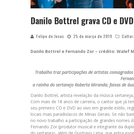
Danilo Bottrel grava CD e DVD
Felipe de Jesus
25 de março de 2019
Cultur
Danilo Bottrel e Fernando Zor – crédito: Walef
Trabalho traz participações de artistas consagrados
Fernan
a rainha do sertanejo Roberta Miranda; faixas de áud
Danilo Bottrel, artista revelação da música sertane
Com mais de 18 anos de carreira, o cantor que já tem
seu primeiro CD e DVD ao vivo em grande estilo, reg
locais mais paradisíacos de Minas Gerais. Se não bas
no novo trabalho a participação de grandes nomes da
Fernando Zor (produtor musical e integrante da dup
do sertanejo, além de Gusttavo Lima, que entra esp