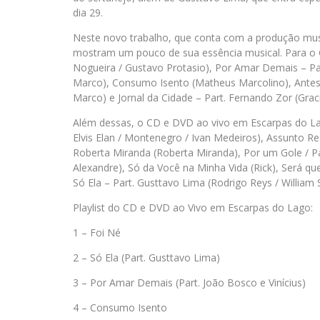
dia 29.
Neste novo trabalho, que conta com a produção music
mostram um pouco de sua essência musical. Para o 
Nogueira / Gustavo Protasio), Por Amar Demais – Part
Marco), Consumo Isento (Matheus Marcolino), Antes 
Marco) e Jornal da Cidade – Part. Fernando Zor (Grac
Além dessas, o CD e DVD ao vivo em Escarpas do L
Elvis Elan / Montenegro / Ivan Medeiros), Assunto Res
Roberta Miranda (Roberta Miranda), Por um Gole / Pas
Alexandre), Só da Você na Minha Vida (Rick), Será que
Só Ela – Part. Gusttavo Lima (Rodrigo Reys / William 
Playlist do CD e DVD ao Vivo em Escarpas do Lago:
1 – Foi Né
2 – Só Ela (Part. Gusttavo Lima)
3 – Por Amar Demais (Part. João Bosco e Vinícius)
4 – Consumo Isento