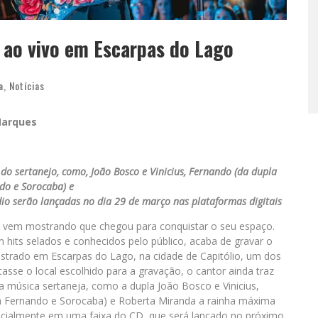
 ao vivo em Escarpas do Lago
a
,
Notícias
 Marques
 do sertanejo, como, João Bosco e Vinicius, Fernando (da dupla
do e Sorocaba) e
io serão lançadas no dia 29 de março nas plataformas digitais
ja, vem mostrando que chegou para conquistar o seu espaço.
 hits selados e conhecidos pelo público, acaba de gravar o
istrado em Escarpas do Lago, na cidade de Capitólio, um dos
tasse o local escolhido para a gravação, o cantor ainda traz
 música sertaneja, como a dupla João Bosco e Vinicius,
la Fernando e Sorocaba) e Roberta Miranda a rainha máxima
ecialmente em uma faixa do CD, que será lançado no próximo