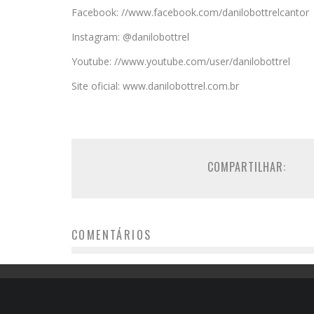
Facebook: //www.facebook.com/danilobottrelcantor
Instagram: @danilobottrel
Youtube: //www.youtube.com/user/danilobottrel
Site oficial: www.danilobottrel.com.br
COMPARTILHAR:
COMENTÁRIOS