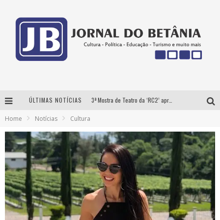
ÚLTIMAS NOTÍCIAS
3ª Mostra de Teatro da ‘RC2’ apresenta ‘seis espetáculos’ imperdíveis para o público ‘infantil e adulto’ assistir no conforto de casa pelo canal do Youtube
Home
Notícias
Cultura
Futuras mamães montam enxoval online
Como Transformar o seu negócio em momentos de crise?
‘AS NOITES MAL DORMIDAS DE CAIO JOCHEM’ é a nova obra do escritor mineiro Raphael Juliano