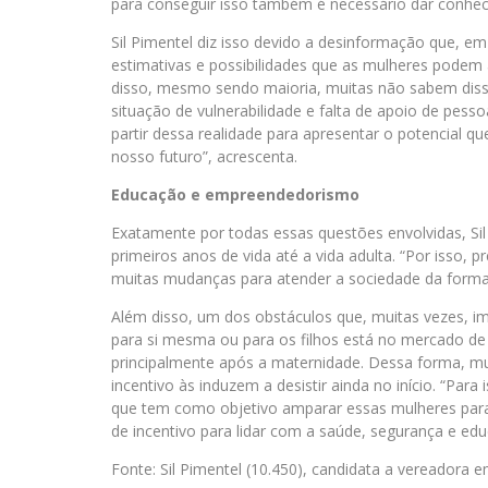
para conseguir isso também é necessário dar conhec
Sil Pimentel diz isso devido a desinformação que, 
estimativas e possibilidades que as mulheres podem 
disso, mesmo sendo maioria, muitas não sabem dis
situação de vulnerabilidade e falta de apoio de pes
partir dessa realidade para apresentar o potencial 
nosso futuro”, acrescenta.
Educação e empreendedorismo
Exatamente por todas essas questões envolvidas, S
primeiros anos de vida até a vida adulta. “Por isso, 
muitas mudanças para atender a sociedade da forma 
Além disso, um dos obstáculos que, muitas vezes, 
para si mesma ou para os filhos está no mercado de 
principalmente após a maternidade. Dessa forma, m
incentivo às induzem a desistir ainda no início. “Par
que tem como objetivo amparar essas mulheres para a
de incentivo para lidar com a saúde, segurança e ed
Fonte: Sil Pimentel (10.450), candidata a vereadora