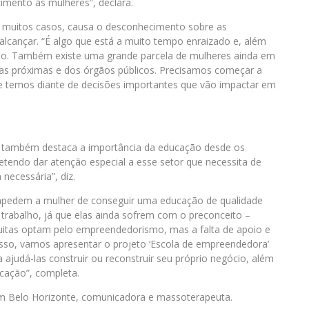
imento às mulheres”, declara.
em muitos casos, causa o desconhecimento sobre as
alcançar. “É algo que está a muito tempo enraizado e, além
so. Também existe uma grande parcela de mulheres ainda em
soas próximas e dos órgãos públicos. Precisamos começar a
que temos diante de decisões importantes que vão impactar em
il também destaca a importância da educação desde os
pretendo dar atenção especial a esse setor que necessita de
necessária”, diz.
impedem a mulher de conseguir uma educação de qualidade
trabalho, já que elas ainda sofrem com o preconceito –
uitas optam pelo empreendedorismo, mas a falta de apoio e
a isso, vamos apresentar o projeto ‘Escola de empreendedora’
judá-las construir ou reconstruir seu próprio negócio, além
ucação”, completa.
 em Belo Horizonte, comunicadora e massoterapeuta.