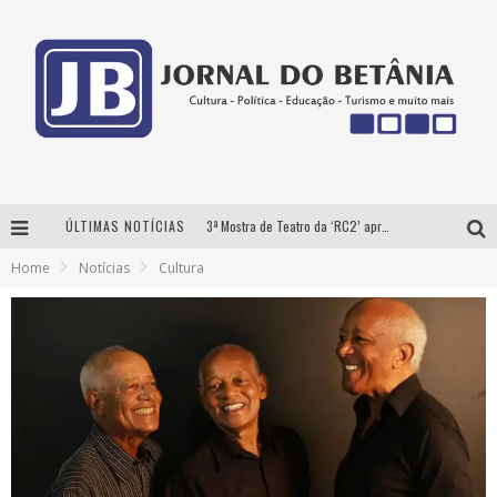
ÚLTIMAS NOTÍCIAS
3ª Mostra de Teatro da ‘RC2’ apresenta ‘seis espetáculos’ imperdíveis para o público ‘infantil e adulto’ assistir no conforto de casa pelo canal do Youtube
Home
Notícias
Cultura
Futuras mamães montam enxoval online
Como Transformar o seu negócio em momentos de crise?
‘AS NOITES MAL DORMIDAS DE CAIO JOCHEM’ é a nova obra do escritor mineiro Raphael Juliano