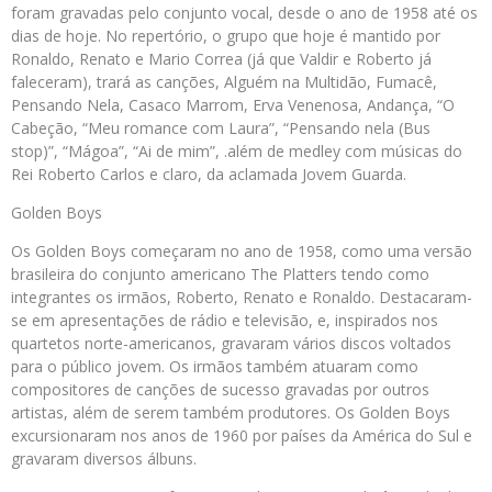
foram gravadas pelo conjunto vocal, desde o ano de 1958 até os
dias de hoje. No repertório, o grupo que hoje é mantido por
Ronaldo, Renato e Mario Correa (já que Valdir e Roberto já
faleceram), trará as canções, Alguém na Multidão, Fumacê,
Pensando Nela, Casaco Marrom, Erva Venenosa, Andança, “O
Cabeção, “Meu romance com Laura”, “Pensando nela (Bus
stop)”, “Mágoa”, “Ai de mim”, .além de medley com músicas do
Rei Roberto Carlos e claro, da aclamada Jovem Guarda.
Golden Boys
Os Golden Boys começaram no ano de 1958, como uma versão
brasileira do conjunto americano The Platters tendo como
integrantes os irmãos, Roberto, Renato e Ronaldo. Destacaram-
se em apresentações de rádio e televisão, e, inspirados nos
quartetos norte-americanos, gravaram vários discos voltados
para o público jovem. Os irmãos também atuaram como
compositores de canções de sucesso gravadas por outros
artistas, além de serem também produtores. Os Golden Boys
excursionaram nos anos de 1960 por países da América do Sul e
gravaram diversos álbuns.