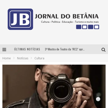
ÚLTIMAS NOTÍCIAS
3ª Mostra de Teatro da ‘RC2’ apresenta ‘seis espetáculos’ imperdíveis para o público ‘infantil e adulto’ assistir no conforto de casa pelo canal do Youtube
Home
Notícias
Cultura
Futuras mamães montam enxoval online
Como Transformar o seu negócio em momentos de crise?
‘AS NOITES MAL DORMIDAS DE CAIO JOCHEM’ é a nova obra do escritor mineiro Raphael Juliano