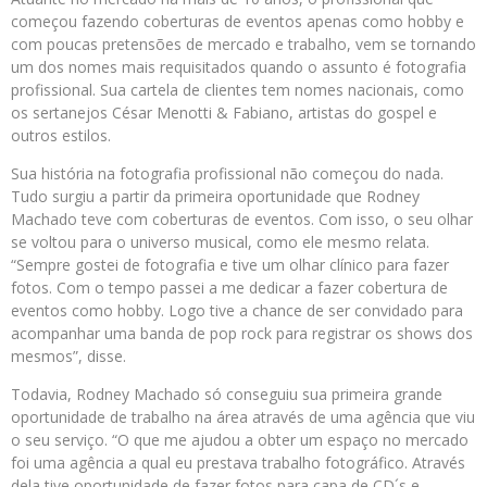
começou fazendo coberturas de eventos apenas como hobby e
com poucas pretensões de mercado e trabalho, vem se tornando
um dos nomes mais requisitados quando o assunto é fotografia
profissional. Sua cartela de clientes tem nomes nacionais, como
os sertanejos César Menotti & Fabiano, artistas do gospel e
outros estilos.
Sua história na fotografia profissional não começou do nada.
Tudo surgiu a partir da primeira oportunidade que Rodney
Machado teve com coberturas de eventos. Com isso, o seu olhar
se voltou para o universo musical, como ele mesmo relata.
“Sempre gostei de fotografia e tive um olhar clínico para fazer
fotos. Com o tempo passei a me dedicar a fazer cobertura de
eventos como hobby. Logo tive a chance de ser convidado para
acompanhar uma banda de pop rock para registrar os shows dos
mesmos”, disse.
Todavia, Rodney Machado só conseguiu sua primeira grande
oportunidade de trabalho na área através de uma agência que viu
o seu serviço. “O que me ajudou a obter um espaço no mercado
foi uma agência a qual eu prestava trabalho fotográfico. Através
dela tive oportunidade de fazer fotos para capa de CD´s e