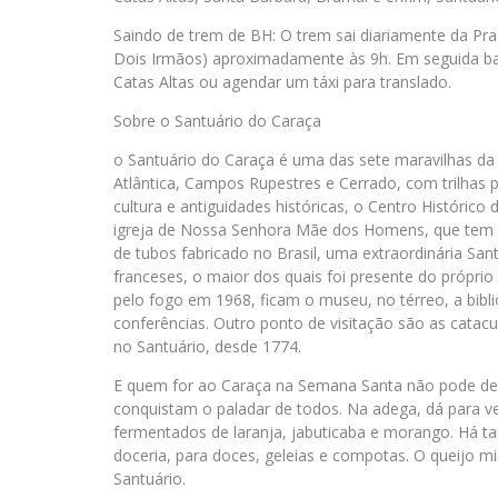
Saindo de trem de BH: O trem sai diariamente da Pra
Dois Irmãos) aproximadamente às 9h. Em seguida bas
Catas Altas ou agendar um táxi para translado.
Sobre o Santuário do Caraça
o Santuário do Caraça é uma das sete maravilhas da 
Atlântica, Campos Rupestres e Cerrado, com trilhas pa
cultura e antiguidades históricas, o Centro Histórico
igreja de Nossa Senhora Mãe dos Homens, que tem ce
de tubos fabricado no Brasil, uma extraordinária Sant
franceses, o maior dos quais foi presente do próprio
pelo fogo em 1968, ficam o museu, no térreo, a bibli
conferências. Outro ponto de visitação são as cata
no Santuário, desde 1774.
E quem for ao Caraça na Semana Santa não pode deix
conquistam o paladar de todos. Na adega, dá para ve
fermentados de laranja, jabuticaba e morango. Há ta
doceria, para doces, geleias e compotas. O queijo m
Santuário.