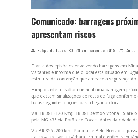
Comunicado: barragens próxim
apresentam riscos
Felipe de Jesus
28 de março de 2019
Cultur
Diante dos episódios envolvendo barragens em Minas 
visitantes e informa que o local está situado em lug
estrutura de contenção que ameace a segurança do
É importante ressaltar que nenhuma barragem próxim
que existem sinalizações de rotas de fuga conforme 
há as seguintes opções para chegar ao local:
Via BR 381 (120 Km): BR 381 sentido Vitória-ES até o
pela MG 436 via Barão de Cocais. Antes da cidade de S
Via BR 356 (200 km): Partida de Belo Horizonte pass
Catas Altas, Santa Bárbara, Brumal e enfim, Santuári