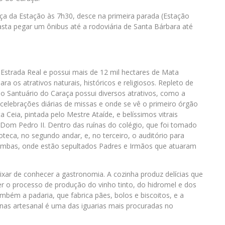
ça da Estação às 7h30, desce na primeira parada (Estação
ta pegar um ônibus até a rodoviária de Santa Bárbara até
Estrada Real e possui mais de 12 mil hectares de Mata
ra os atrativos naturais, históricos e religiosos. Repleto de
 do Santuário do Caraça possui diversos atrativos, como a
lebrações diárias de missas e onde se vê o primeiro órgão
a Ceia, pintada pelo Mestre Ataíde, e belíssimos vitrais
 Dom Pedro II. Dentro das ruínas do colégio, que foi tomado
oteca, no segundo andar, e, no terceiro, o auditório para
cumbas, onde estão sepultados Padres e Irmãos que atuaram
ar de conhecer a gastronomia. A cozinha produz delícias que
r o processo de produção do vinho tinto, do hidromel e dos
mbém a padaria, que fabrica pães, bolos e biscoitos, e a
inas artesanal é uma das iguarias mais procuradas no