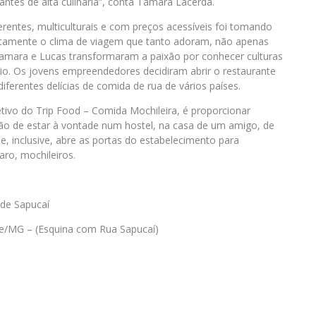
antes de alta culinária”, conta Tamara Lacerda.
iferentes, multiculturais e com preços acessíveis foi tomando
xatamente o clima de viagem que tanto adoram, não apenas
amara e Lucas transformaram a paixão por conhecer culturas
o. Os jovens empreendedores decidiram abrir o restaurante
ferentes delícias de comida de rua de vários países.
tivo do Trip Food – Comida Mochileira, é proporcionar
ação de estar à vontade num hostel, na casa de um amigo, de
ue, inclusive, abre as portas do estabelecimento para
aro, mochileiros.
de Sapucaí
nte/MG – (Esquina com Rua Sapucaí)