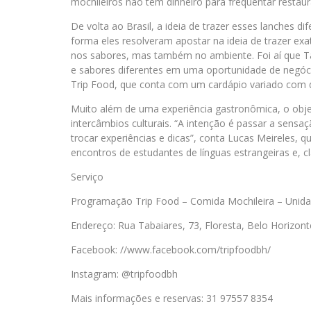
mochileiros não tem dinheiro para frequentar restaur
De volta ao Brasil, a ideia de trazer esses lanches d
forma eles resolveram apostar na ideia de trazer e
nos sabores, mas também no ambiente. Foi aí que T
e sabores diferentes em uma oportunidade de negóci
Trip Food, que conta com um cardápio variado com di
Muito além de uma experiência gastronômica, o obje
intercâmbios culturais. “A intenção é passar a sens
trocar experiências e dicas”, conta Lucas Meireles, q
encontros de estudantes de línguas estrangeiras e, cl
Serviço
Programação Trip Food – Comida Mochileira – Unida
Endereço: Rua Tabaiares, 73, Floresta, Belo Horizo
Facebook: //www.facebook.com/tripfoodbh/
Instagram: @tripfoodbh
Mais informações e reservas: 31 97557 8354