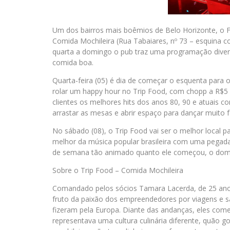
Um dos bairros mais boêmios de Belo Horizonte, o F
Comida Mochileira (Rua Tabaiares, nº 73 – esquina 
quarta a domingo o pub traz uma programação divers
comida boa.
Quarta-feira (05) é dia de começar o esquenta para 
rolar um happy hour no Trip Food, com chopp a R$5 a 
clientes os melhores hits dos anos 80, 90 e atuais co
arrastar as mesas e abrir espaço para dançar muito 
No sábado (08), o Trip Food vai ser o melhor local p
melhor da música popular brasileira com uma pegada t
de semana tão animado quanto ele começou, o doming
Sobre o Trip Food – Comida Mochileira
Comandado pelos sócios Tamara Lacerda, de 25 anos,
fruto da paixão dos empreendedores por viagens e s
fizeram pela Europa. Diante das andanças, eles com
representava uma cultura culinária diferente, quão g