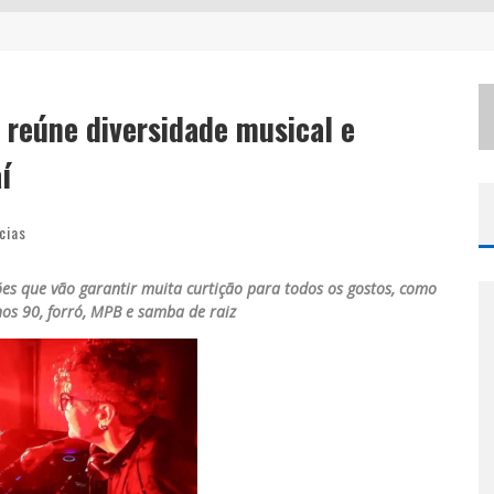
NLINE
EM MOMENTOS DE CRISE?
 reúne diversidade musical e
‘
AS NOITES MAL DORMIDAS DE CAIO JOCHEM’ É A NOVA OBRA DO ESCRITOR MINEIRO RAPHAEL JULIANO
í
cias
s que vão garantir muita curtição para todos os gostos, como
nos 90, forró, MPB e samba de raiz