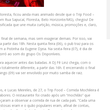
loresta, ficou ainda mais animado desde que o Trip Food –
com Rua Sapucaí, Floresta, Belo Horizonte/MG), chegou! De
ificada que une muita curtição, música, promoções e, claro,
o final de semana, mas sem exagerar demais. Por isso, vai
partir das 18h. Nesta quinta-feira (06), o pub traz para os
m a Pistinha da Eugene Djeia. Na sexta-feira (07), é dia de
forró ao som do grupo Os Disponíveis.
ara aquecer antes das baladas. A DJ Fê Linz chega, com o
otalmente diferente, a partir das 16h. E encerrando o final
o (09) vai ser envolvido por muito samba de raiz.
 e Lucas Meireles, de 27, o Trip Food – Comida Mochileira é
abores. O restaurante foi criado após um “mochilão” que
eçaram a observar a comida de rua de cada país. “Cada uma
ostosas eram e o quão populares eram, afinal de contas,