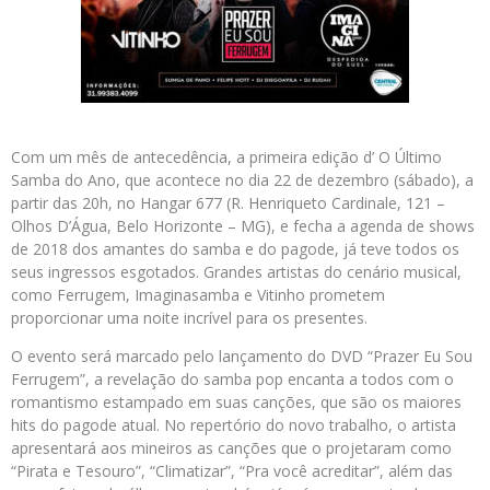
Com um mês de antecedência, a primeira edição d’ O Último
Samba do Ano, que acontece no dia 22 de dezembro (sábado), a
partir das 20h, no Hangar 677 (R. Henriqueto Cardinale, 121 –
Olhos D’Água, Belo Horizonte – MG), e fecha a agenda de shows
de 2018 dos amantes do samba e do pagode, já teve todos os
seus ingressos esgotados. Grandes artistas do cenário musical,
como Ferrugem, Imaginasamba e Vitinho prometem
proporcionar uma noite incrível para os presentes.
O evento será marcado pelo lançamento do DVD “Prazer Eu Sou
Ferrugem”, a revelação do samba pop encanta a todos com o
romantismo estampado em suas canções, que são os maiores
hits do pagode atual. No repertório do novo trabalho, o artista
apresentará aos mineiros as canções que o projetaram como
“Pirata e Tesouro”, “Climatizar”, “Pra você acreditar”, além das