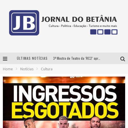
ÚLTIMAS NOTÍCIAS
3ª Mostra de Teatro da ‘RC2’ apresenta ‘seis espetáculos’ imperdíveis para o público ‘infantil e adulto’ assistir no conforto de casa pelo canal do Youtube
Home
Notícias
Cultura
Futuras mamães montam enxoval online
Como Transformar o seu negócio em momentos de crise?
‘AS NOITES MAL DORMIDAS DE CAIO JOCHEM’ é a nova obra do escritor mineiro Raphael Juliano