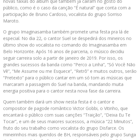
novas faixas do álbum que também já caíram no gosto do
público, como é o caso da canção “É natural” que conta com a
participação de Bruno Cardoso, vocalista do grupo Sorriso
Maroto.
O grupo Imaginasamba também promete uma festa pra lá de
especial. No dia 22, o cantor Suel se despedirá dos mineiros no
último show do vocalista no comando do Imaginasamba em
Belo Horizonte. Após 16 anos de parceria, o músico decidiu
seguir carreira solo a partir de janeiro de 2019. Por isso, os
grandes sucessos da banda como “Perco a Linha”, “Só Você Não
Vê”, “Me Assume ou me Esquece”, “Retrô” e muitos outros, serão
“Pretexto” para o público cantar em um só tom as músicas que
marcaram a passagem do Suel na banda, mandando muita
energia positiva para o cantor nesta nova fase da carreira.
Quem também dará um show nesta festa é o cantor e
compositor de pagode romântico Victor Gobbi, o Vitinho, que
encantará o público com suas canções “Traição”, “Deixa Eu Te
Tocar”, e um de seus maiores sucessos, a música “22 Minutos”,
fruto do seu trabalho como vocalista do grupo Disfarce. Os
mineirinhos mais queridos de BH, responsáveis pelo grupo Sunga