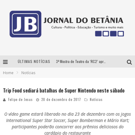
ÚLTIMAS NOTÍCIAS
3ª Mostra de Teatro da ‘RC2’ apresenta ‘seis espetáculos’ imperdíveis para o público ‘infantil e adulto’ assistir no conforto de casa pelo canal do Youtube
Home
Notícias
Futuras mamães montam enxoval online
Como Transformar o seu negócio em momentos de crise?
Trip Food sediará batalhas de Super Nintendo neste sábado
‘AS NOITES MAL DORMIDAS DE CAIO JOCHEM’ é a nova obra do escritor mineiro Raphael Juliano
Felipe de Jesus
20 de dezembro de 2017
Notícias
O vídeo game estará liberado no dia 23 de dezembro com os jogos
International Super Star Soccer, Super Bomberman e Mário Kart;
participantes poderão concorrer aos prêmios deliciosos do
cardápio do restaurante