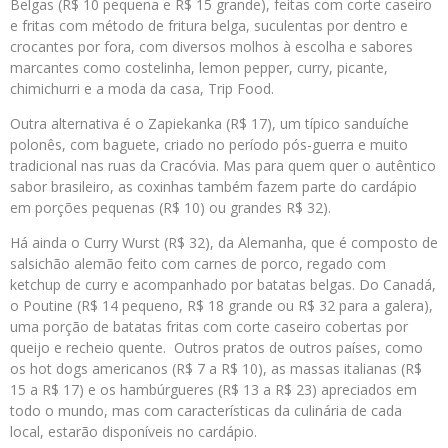
Belgas (R$ 10 pequena e R$ 15 grande), feitas com corte caseiro
e fritas com método de fritura belga, suculentas por dentro e
crocantes por fora, com diversos molhos à escolha e sabores
marcantes como costelinha, lemon pepper, curry, picante,
chimichurri e a moda da casa, Trip Food.
Outra alternativa é o Zapiekanka (R$ 17), um típico sanduíche
polonês, com baguete, criado no período pós-guerra e muito
tradicional nas ruas da Cracóvia. Mas para quem quer o autêntico
sabor brasileiro, as coxinhas também fazem parte do cardápio
em porções pequenas (R$ 10) ou grandes R$ 32).
Há ainda o Curry Wurst (R$ 32), da Alemanha, que é composto de
salsichão alemão feito com carnes de porco, regado com
ketchup de curry e acompanhado por batatas belgas. Do Canadá,
o Poutine (R$ 14 pequeno, R$ 18 grande ou R$ 32 para a galera),
uma porção de batatas fritas com corte caseiro cobertas por
queijo e recheio quente. Outros pratos de outros países, como
os hot dogs americanos (R$ 7 a R$ 10), as massas italianas (R$
15 a R$ 17) e os hambúrgueres (R$ 13 a R$ 23) apreciados em
todo o mundo, mas com características da culinária de cada
local, estarão disponíveis no cardápio.