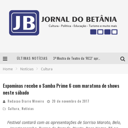
ÚLTIMAS NOTÍCIAS
3ª Mostra de Teatro da ‘RC2’ apresenta ‘seis espetáculos’ imperdíveis para o público ‘infantil e adulto’ assistir no conforto de casa pelo canal do Youtube
Home
Notícias
Cultura
Futuras mamães montam enxoval online
Como Transformar o seu negócio em momentos de crise?
Expominas recebe o Samba Prime 6 com maratona de shows
neste sábado
‘AS NOITES MAL DORMIDAS DE CAIO JOCHEM’ é a nova obra do escritor mineiro Raphael Juliano
Redacao Diario Mineiro
20 de novembro de 2017
Cultura
,
Notícias
Festival contará com as apresentações de Sorriso Maroto, Belo,