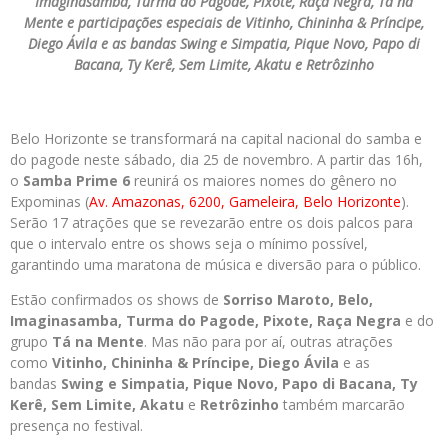
Imaginasamba, Turma do Pagode, Pixote, Raça Negra, Tá na
Mente e participações especiais de Vitinho, Chininha & Príncipe,
Diego Ávila e as bandas Swing e Simpatia, Pique Novo, Papo di
Bacana, Ty Kerê, Sem Limite, Akatu e Retrôzinho
Belo Horizonte se transformará na capital nacional do samba e
do pagode neste sábado, dia 25 de novembro. A partir das 16h,
o
Samba Prime 6
reunirá os maiores nomes do gênero no
Expominas (
Av. Amazonas, 6200, Gameleira, Belo Horizonte
).
Serão 17 atrações que se revezarão entre os dois palcos para
que o intervalo entre os shows seja o mínimo possível,
garantindo uma maratona de música e diversão para o público.
Estão confirmados os shows de
Sorriso Maroto, Belo,
Imaginasamba, Turma do Pagode, Pixote, Raça Negra
e do
grupo
Tá na Mente
. Mas não para por aí, outras atrações
como
Vitinho, Chininha & Príncipe, Diego Ávila
e as
bandas
Swing e Simpatia, Pique Novo, Papo di Bacana, Ty
Kerê, Sem Limite, Akatu
e
Retrôzinho
também marcarão
presença no festival.