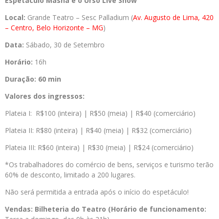
Espetáculo Masha e o Urso Live Show
Local:
Grande Teatro – Sesc Palladium (
Av. Augusto de Lima, 420
– Centro, Belo Horizonte – MG
)
Data:
Sábado, 30 de Setembro
Horário:
16h
Duração:
60 min
Valores dos ingressos:
Plateia I: R$100 (inteira) | R$50 (meia) | R$40 (comerciário)
Plateia II: R$80 (inteira) | R$40 (meia) | R$32 (comerciário)
Plateia III: R$60 (inteira) | R$30 (meia) | R$24 (comerciário)
*Os trabalhadores do comércio de bens, serviços e turismo terão
60% de desconto, limitado a 200 lugares.
Não será permitida a entrada após o início do espetáculo!
Vendas:
Bilheteria do Teatro
(Horário de funcionamento: