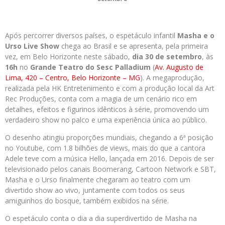
Após percorrer diversos países, o espetáculo infantil
Masha e o
Urso Live Show
chega ao Brasil e se apresenta, pela primeira
vez, em Belo Horizonte neste sábado,
dia 30 de setembro
, às
16h
no
Grande Teatro do Sesc Palladium
(
Av. Augusto de
Lima, 420 – Centro, Belo Horizonte – MG
). A megaprodução,
realizada pela HK Entretenimento e com a produção local da Art
Rec Produções, conta com a magia de um cenário rico em
detalhes, efeitos e figurinos idênticos à série, promovendo um
verdadeiro show no palco e uma experiência única ao público.
O desenho atingiu proporções mundiais, chegando a 6ª posição
no Youtube, com 1.8 bilhões de views, mais do que a cantora
Adele teve com a música Hello, lançada em 2016. Depois de ser
televisionado pelos canais Boomerang, Cartoon Network e SBT,
Masha e o Urso finalmente chegaram ao teatro com um
divertido show ao vivo, juntamente com todos os seus
amiguinhos do bosque, também exibidos na série.
O espetáculo conta o dia a dia superdivertido de Masha na