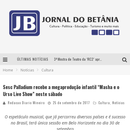
ÚLTIMAS NOTÍCIAS
3ª Mostra de Teatro da ‘RC2’ apresenta ‘seis espetáculos’ imperdíveis para o público ‘infantil e adulto’ assistir no conforto de casa pelo canal do Youtube
Home
Notícias
Cultura
Futuras mamães montam enxoval online
Como Transformar o seu negócio em momentos de crise?
Sesc Palladium recebe a megaprodução infantil “Masha e o
Urso Live Show” neste sábado
‘AS NOITES MAL DORMIDAS DE CAIO JOCHEM’ é a nova obra do escritor mineiro Raphael Juliano
Redacao Diario Mineiro
25 de setembro de 2017
Cultura
,
Notícias
O espetáculo musical, que já percorreu diversos países e é sucesso
no Brasil, terá única sessão em Belo Horizonte no dia 30 de
setembro