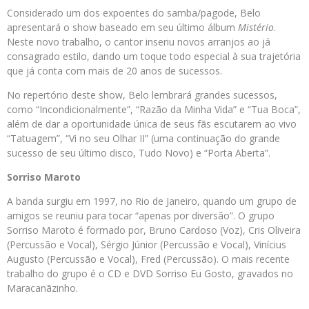
Considerado um dos expoentes do samba/pagode, Belo
apresentará o show baseado em seu último álbum
Mistério
.
Neste novo trabalho, o cantor inseriu novos arranjos ao já
consagrado estilo, dando um toque todo especial à sua trajetória
que já conta com mais de 20 anos de sucessos.
No repertório deste show, Belo lembrará grandes sucessos,
como “Incondicionalmente”, “Razão da Minha Vida” e “Tua Boca”,
além de dar a oportunidade única de seus fãs escutarem ao vivo
“Tatuagem”, “Vi no seu Olhar II” (uma continuação do grande
sucesso de seu último disco, Tudo Novo) e “Porta Aberta”.
Sorriso Maroto
A banda surgiu em 1997, no Rio de Janeiro, quando um grupo de
amigos se reuniu para tocar “apenas por diversão”. O grupo
Sorriso Maroto é formado por, Bruno Cardoso (Voz), Cris Oliveira
(Percussão e Vocal), Sérgio Júnior (Percussão e Vocal), Vinícius
Augusto (Percussão e Vocal), Fred (Percussão). O mais recente
trabalho do grupo é o CD e DVD Sorriso Eu Gosto, gravados no
Maracanãzinho.