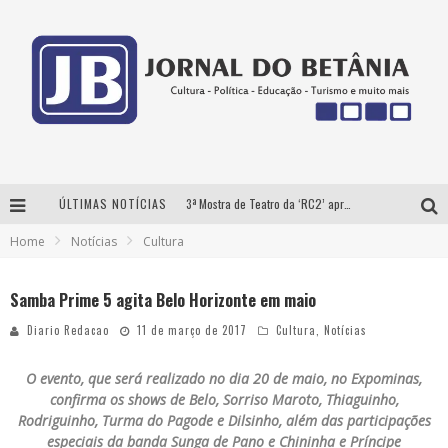
ÚLTIMAS NOTÍCIAS
3ª Mostra de Teatro da ‘RC2’ apresenta ‘seis espetáculos’ imperdíveis para o público ‘infantil e adulto’ assistir no conforto de casa pelo canal do Youtube
Home
Notícias
Cultura
Futuras mamães montam enxoval online
Como Transformar o seu negócio em momentos de crise?
Samba Prime 5 agita Belo Horizonte em maio
‘AS NOITES MAL DORMIDAS DE CAIO JOCHEM’ é a nova obra do escritor mineiro Raphael Juliano
Diario Redacao
11 de março de 2017
Cultura
,
Notícias
O evento, que será realizado no dia 20 de maio, no Expominas,
confirma os shows de Belo, Sorriso Maroto, Thiaguinho,
Rodriguinho, Turma do Pagode e Dilsinho, além das participações
especiais da banda Sunga de Pano e Chininha e Príncipe