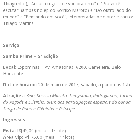
Thiaguinho), “Aí que eu gosto e vou pra cima” e “Pra você
escutar” (ambas no ep do Sorriso Maroto) e “Do outro lado do
mundo” e “Pensando em você”, interpretadas pelo ator e cantor
Thiago Martins.
Serviço
Samba Prime – 5ª Edição
Local:
Expominas – Av. Amazonas, 6200, Gameleira, Belo
Horizonte
Data e horário:
20 de maio de 2017, sábado, a partir das 17h
Atrações:
Belo, Sorriso Maroto, Thiaguinho, Rodriguinho, Turma
do Pagode e Dilsinho, além das participações especiais da banda
Sunga de Pano e Chininha e Príncipe
.
Ingressos:
Pista:
R$45,00 (meia – 1º lote)
Área Vip:
R$ 75,00 (meia – 1º lote)