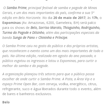
O
Samba Prime
, principal festival de samba e pagode de Minas
Gerais, e um dos mais importantes do país, confirma a sua 5ª
edição em Belo Horizonte. N
o dia
20 de maio de 2017
, às
17h
, o
Expominas
(Av. Amazonas, 6200, Gameleira, BH) será palco
para os shows de
Belo, Sorriso Maroto, Thiaguinho, Rodriguinho,
Turma do Pagode e Dilsinho
, além das participações especiais da
banda
Sunga de Pano
e
Chininha e Príncipe
.
O Samba Prime caiu no gosto do público e dos próprios artistas,
que reconhecem o evento como um dos mais importantes de todo o
país. Na última edição, realizada em agosto do ano passado, o
público esgotou os ingressos e lotou o Expominas, para curtir o
melhor do samba e do pagode.
A organização planejou três setores para que o público possa
escolher de onde curtir o Samba Prime. A Pista, a Área Vip e o
espaço Prime Open Bar,
com c
erveja, vodka, energético, citrus,
refrigerante, suco e água liberados durante todo o evento, além
de bares e banheiros exclusivos.
Belo