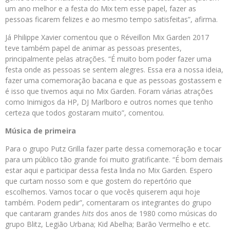
um ano melhor e a festa do Mix tem esse papel, fazer as
pessoas ficarem felizes e ao mesmo tempo satisfeitas”, afirma.
Já Philippe Xavier comentou que o Réveillon Mix Garden 2017
teve também papel de animar as pessoas presentes,
principalmente pelas atrações. “É muito bom poder fazer uma
festa onde as pessoas se sentem alegres. Essa era a nossa ideia,
fazer uma comemoração bacana e que as pessoas gostassem e
é isso que tivemos aqui no Mix Garden. Foram várias atrações
como Inimigos da HP, DJ Marlboro e outros nomes que tenho
certeza que todos gostaram muito”, comentou.
Música de primeira
Para o grupo Putz Grilla fazer parte dessa comemoração e tocar
para um público tão grande foi muito gratificante. “É bom demais
estar aqui e participar dessa festa linda no Mix Garden. Espero
que curtam nosso som e que gostem do repertório que
escolhemos. Vamos tocar o que vocês quiserem aqui hoje
também. Podem pedir”, comentaram os integrantes do grupo
que cantaram grandes
hits
dos anos de 1980 como músicas do
grupo Blitz, Legião Urbana; Kid Abelha; Barão Vermelho e etc.