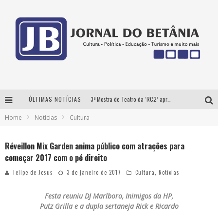
ÚLTIMAS NOTÍCIAS
3ª Mostra de Teatro da ‘RC2’ apresenta ‘seis espetáculos’ imperdíveis para o público ‘infantil e adulto’ assistir no conforto de casa pelo canal do Youtube
Home
Notícias
Cultura
Futuras mamães montam enxoval online
Como Transformar o seu negócio em momentos de crise?
Réveillon Mix Garden anima público com atrações para
começar 2017 com o pé direito
‘AS NOITES MAL DORMIDAS DE CAIO JOCHEM’ é a nova obra do escritor mineiro Raphael Juliano
Felipe de Jesus
3 de janeiro de 2017
Cultura
,
Notícias
Festa reuniu DJ Marlboro, Inimigos da HP,
Putz Grilla e a dupla sertaneja Rick e Ricardo