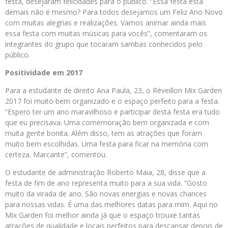
festa, desejaram felicidades para o público. “Essa festa está
demais não é mesmo? Para todos desejamos um Feliz Ano Novo
com muitas alegrias e realizações. Vamos animar ainda mais
essa festa com muitas músicas para vocês”, comentaram os
integrantes do grupo que tocaram sambas conhecidos pelo
público.
Positividade em 2017
Para a estudante de direito Ana Paula, 23, o Réveillon Mix Garden
2017 foi muito bem organizado e o espaço perfeito para a festa.
“Espero ter um ano maravilhoso e participar desta festa era tudo
que eu precisava. Uma comemoração bem organizada e com
muita gente bonita. Além disso, tem as atrações que foram
muito bem escolhidas. Uma festa para ficar na memória com
certeza. Marcante”, comentou.
O estudante de administração Roberto Maia, 28, disse que a
festa de fim de ano representa muito para a sua vida. “Gosto
muito da virada de ano. São novas energias e novas chances
para nossas vidas. É uma das melhores datas para mim. Aqui no
Mix Garden foi melhor ainda já que o espaço trouxe tantas
atrações de qualidade e locais perfeitos para descansar depois de