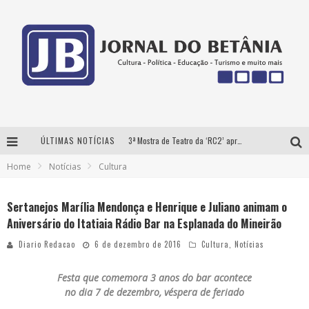
ÚLTIMAS NOTÍCIAS
3ª Mostra de Teatro da ‘RC2’ apresenta ‘seis espetáculos’ imperdíveis para o público ‘infantil e adulto’ assistir no conforto de casa pelo canal do Youtube
Home
Notícias
Cultura
Futuras mamães montam enxoval online
Como Transformar o seu negócio em momentos de crise?
Sertanejos Marília Mendonça e Henrique e Juliano animam o
Aniversário do Itatiaia Rádio Bar na Esplanada do Mineirão
‘AS NOITES MAL DORMIDAS DE CAIO JOCHEM’ é a nova obra do escritor mineiro Raphael Juliano
Diario Redacao
6 de dezembro de 2016
Cultura
,
Notícias
Festa que comemora 3 anos do bar acontece
no dia 7 de dezembro, véspera de feriado