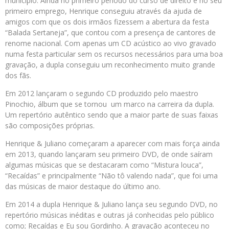
município. Ainda no primeiro período do curso de direito e no seu
primeiro emprego, Henrique conseguiu através da ajuda de
amigos com que os dois irmãos fizessem a abertura da festa
“Balada Sertaneja”, que contou com a presença de cantores de
renome nacional. Com apenas um CD acústico ao vivo gravado
numa festa particular sem os recursos necessários para uma boa
gravação, a dupla conseguiu um reconhecimento muito grande
dos fãs.
Em 2012 lançaram o segundo CD produzido pelo maestro
Pinochio, álbum que se tornou um marco na carreira da dupla.
Um repertório autêntico sendo que a maior parte de suas faixas
são composições próprias.
Henrique & Juliano começaram a aparecer com mais força ainda
em 2013, quando lançaram seu primeiro DVD, de onde saíram
algumas músicas que se destacaram como “Mistura louca”,
“Recaídas” e principalmente “Não tô valendo nada”, que foi uma
das músicas de maior destaque do último ano.
Em 2014 a dupla Henrique & Juliano lança seu segundo DVD, no
repertório músicas inéditas e outras já conhecidas pelo público
como; Recaídas e Eu sou Gordinho. A gravação aconteceu no